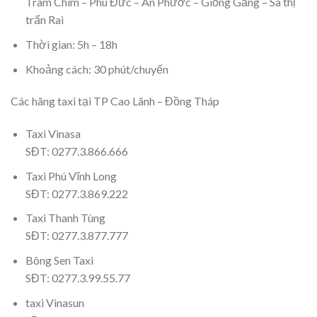
Tràm Chim – Phú Đức – An Phước – Giồng Găng – Sa thị
trấn Rai
Thời gian: 5h – 18h
Khoảng cách: 30 phút/chuyến
Các hãng taxi tại TP Cao Lãnh – Đồng Tháp
Taxi Vinasa
SĐT: 0277.3.866.666
Taxi Phú Vĩnh Long
SĐT: 0277.3.869.222
Taxi Thanh Tùng
SĐT: 0277.3.877.777
Bông Sen Taxi
SĐT: 0277.3.99.55.77
taxi Vinasun