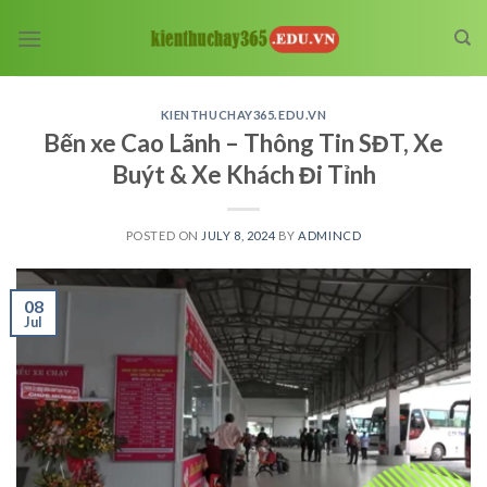
Skip
to
content
KIENTHUCHAY365.EDU.VN
Bến xe Cao Lãnh – Thông Tin SĐT, Xe
Buýt & Xe Khách Đi Tỉnh
POSTED ON
JULY 8, 2024
BY
ADMINCD
08
Jul