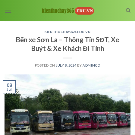
Skip
to
content
KIENTHUCHAY365.EDU.VN
Bến xe Sơn La – Thông Tin SĐT, Xe
Buýt & Xe Khách Đi Tỉnh
POSTED ON
JULY 8, 2024
BY
ADMINCD
08
Jul