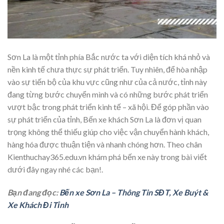
Sơn La là một tỉnh phía Bắc nước ta với diện tích khá nhỏ và
nền kinh tế chưa thực sự phát triển. Tuy nhiên, để hòa nhập
vào sự tiến bộ của khu vực cũng như của cả nước, tỉnh này
đang từng bước chuyển mình và có những bước phát triển
vượt bậc trong phát triển kinh tế – xã hội. Để góp phần vào
sự phát triển của tỉnh, Bến xe khách Sơn La là đơn vị quan
trọng không thể thiếu giúp cho việc vận chuyển hành khách,
hàng hóa được thuận tiện và nhanh chóng hơn. Theo chân
Kienthuchay365.edu.vn khám phá bến xe này trong bài viết
dưới đây ngay nhé các bạn!.
Bạn đang đọc:
Bến xe Sơn La – Thông Tin SĐT, Xe Buýt &
Xe Khách Đi Tỉnh