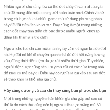
Nhiều người cho rằng lửa có thể đốt cháy đi vận rủi của gia
chủ để mang đến một con người hoàn toàn mới. Chính vì thế
trong cờ bạc có khá nhiều game thủ sử dụng phương pháp
này để đốt tiền đen khi cược. Đây cũng là một trong những
cách đốt cháy tinh thần cờ bạc được nhiều người chơi áp
dụng khi tham gia trò chơi.
Người chơi sẽ chỉ cần một mảnh giấy và một ngọn lửa để đốt
nó. Họ đốt nó khi di chuyển quanh nhà để đốt hết năng lượng
xấu, đồng thời tiết kiệm được rất nhiều thời gian. Tuy nhiên,
người đặt cược cũng nên lưu ý mở tất cả các cửa trong nhà
để khói có thể bay đi. Điều này có nghĩa là xui xẻo sau khi đốt
sẽ theo khói ra khỏi nhà gia chủ.
Hãy cúng dường và cầu xin thầy cúng ban phước cho bạn
Một trong những nguyên nhân khiến gia chủ gặp xui xẻo có
thể là do cách thờ cúng nên bị người tiêu cực mắng mỏ. Vì