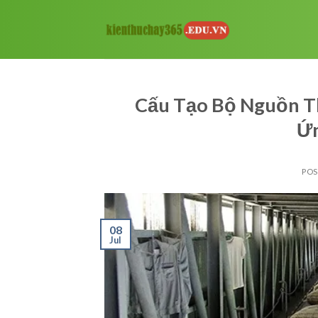
Skip
to
content
Cấu Tạo Bộ Nguồn T
Ứn
PO
08
Jul