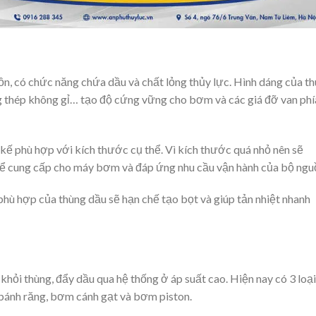
ồn, có chức năng chứa dầu và chất lỏng thủy lực. Hình dáng của t
g thép không gỉ… tạo độ cứng vững cho bơm và các giá đỡ van phí
kế phù hợp với kích thước cụ thể. Vì kích thước quá nhỏ nên sẽ
ể cung cấp cho máy bơm và đáp ứng nhu cầu vận hành của bộ ngu
 phù hợp của thùng dầu sẽ hạn chế tạo bọt và giúp tản nhiệt nhanh
khỏi thùng, đẩy dầu qua hệ thống ở áp suất cao. Hiện nay có 3 loại
ánh răng, bơm cánh gạt và bơm piston.