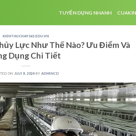
TUYỂN DỤNG NHANH
CUAKIN
KIENTHUCHAY365.EDU.VN
hủy Lực Như Thế Nào? Ưu Điểm Và
g Dụng Chi Tiết
STED ON
JULY 8, 2024
BY
ADMINCD