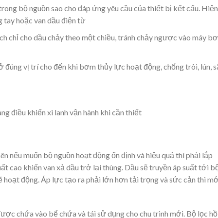
trong bộ nguồn sao cho đáp ứng yêu cầu của thiết bị kết cấu. Hiện
g tay hoặc van dầu điện từ
h chỉ cho dầu chảy theo một chiều, tránh chảy ngược vào máy b
đúng vị trí cho đến khi bơm thủy lực hoạt động, chống trôi, lún, s
ng điều khiển xi lanh vận hành khi cần thiết
ên nếu muốn bộ nguồn hoạt động ổn định và hiệu quả thì phải lắp
uất cao khiến van xả dầu trở lại thùng. Dầu sẽ truyền áp suất tới b
 hoạt động. Áp lực tạo ra phải lớn hơn tải trọng và sức cản thì mớ
được chứa vào bể chứa và tái sử dụng cho chu trình mới. Bộ lọc hồ