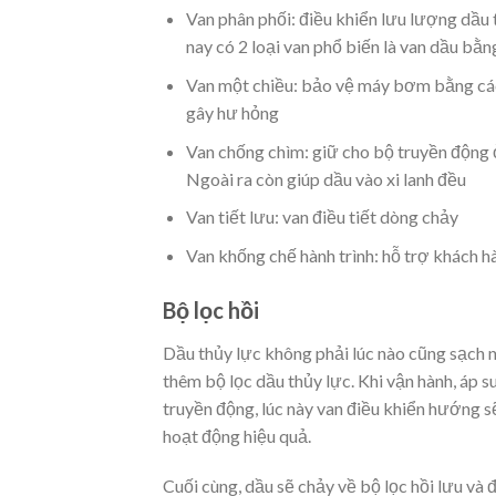
Van phân phối: điều khiển lưu lượng dầu 
nay có 2 loại van phổ biến là van dầu bằn
Van một chiều: bảo vệ máy bơm bằng các
gây hư hỏng
Van chống chìm: giữ cho bộ truyền động ở 
Ngoài ra còn giúp dầu vào xi lanh đều
Van tiết lưu: van điều tiết dòng chảy
Van khống chế hành trình: hỗ trợ khách hà
Bộ lọc hồi
Dầu thủy lực không phải lúc nào cũng sạch n
thêm bộ lọc dầu thủy lực. Khi vận hành, áp s
truyền động, lúc này van điều khiển hướng sẽ
hoạt động hiệu quả.
Cuối cùng, dầu sẽ chảy về bộ lọc hồi lưu và 