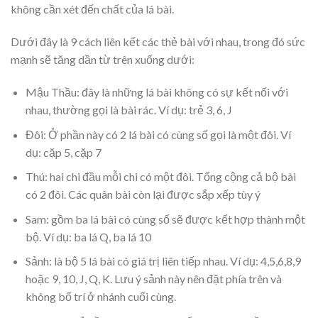
không cần xét đến chất của lá bài.
Dưới đây là 9 cách liên kết các thẻ bài với nhau, trong đó sức
mạnh sẽ tăng dần từ trên xuống dưới:
Mậu Thầu: đây là những lá bài không có sự kết nối với
nhau, thường gọi là bài rác. Ví dụ: trẻ 3, 6, J
Đôi: Ở phần này có 2 lá bài có cùng số gọi là một đôi. Ví
dụ: cặp 5, cặp 7
Thú: hai chi đầu mỗi chi có một đôi. Tổng cộng cả bộ bài
có 2 đôi. Các quân bài còn lại được sắp xếp tùy ý
Sam: gồm ba lá bài có cùng số sẽ được kết hợp thành một
bộ. Ví dụ: ba lá Q, ba lá 10
Sảnh: là bộ 5 lá bài có giá trị liên tiếp nhau. Ví dụ: 4,5,6,8,9
hoặc 9, 10, J, Q, K. Lưu ý sảnh này nên đặt phía trên và
không bố trí ở nhánh cuối cùng.