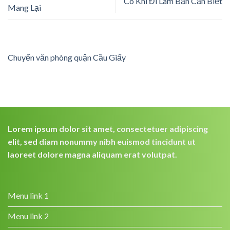
Có Khi Đi Làm Bạn Cần Biết
Mang Lại
Chuyển văn phòng quận Cầu Giấy
Lorem ipsum dolor sit amet, consectetuer adipiscing
elit, sed diam nonummy nibh euismod tincidunt ut
laoreet dolore magna aliquam erat volutpat.
Menu link 1
Menu link 2