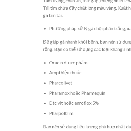
Tâm trạng, chán ăn, thở gấp, miệng nhiều ch
Túi tim chứa đầy chất lỏng màu vàng. Xuất h
gà tím tái.
Phương pháp xử lý gà chọi phân trắng, x
Để giúp gà nhanh khỏi bệnh, bạn nên sử dụng 
rộng. Bạn có thể sử dụng các loại kháng sinh
Oracin dược phẩm
Ampi hiệu thuốc
Pharcolivet
Pharamox hoặc Pharmequin
Dtc vit hoặc enroflox 5%
Pharpoltrim
Bạn nên sử dụng liều lượng phù hợp nhất dựa