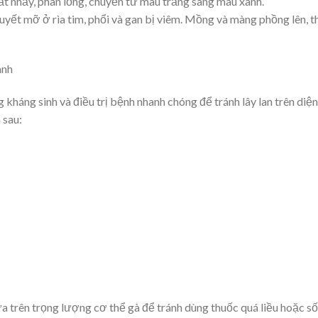
ất nhầy, phân lỏng, chuyển từ màu trắng sang màu xanh.
uyết mỡ ở rìa tim, phổi và gan bị viêm. Mồng và màng phồng lên, t
anh
kháng sinh và điều trị bệnh nhanh chóng để tránh lây lan trên diện
 sau:
 trên trọng lượng cơ thể gà để tránh dùng thuốc quá liều hoặc số