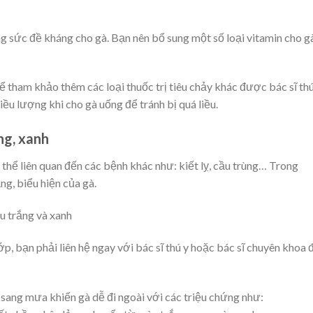
ng sức đề kháng cho gà. Bạn nên bổ sung một số loại vitamin cho g
ể tham khảo thêm các loại thuốc trị tiêu chảy khác được bác sĩ thú
ều lượng khi cho gà uống để tránh bị quá liều.
ng, xanh
thể liên quan đến các bệnh khác như: kiết lỵ, cầu trùng… Trong
ng, biểu hiện của gà.
u trắng và xanh
p, bạn phải liên hệ ngay với bác sĩ thú y hoặc bác sĩ chuyên khoa 
g sang mưa khiến gà dễ đi ngoài với các triệu chứng như: