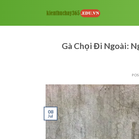
Skip
to
content
Gà Chọi Đi Ngoài: N
PO
08
Jul