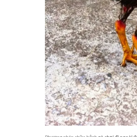
Phương pháp chữa bệnh
gà chọi đi ngoài
đư