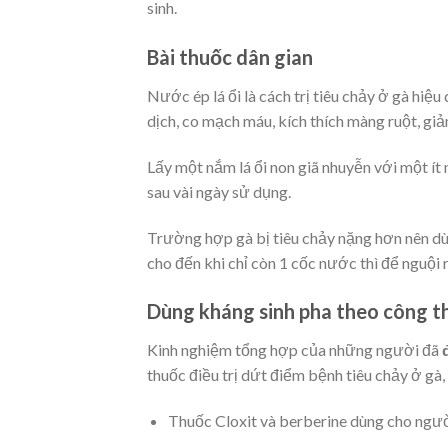
sinh.
Bài thuốc dân gian
Nước ép lá ổi là cách trị tiêu chảy ở gà hiệu
dịch, co mạch máu, kích thích màng ruột, giả
Lấy một nắm lá ổi non giã nhuyễn với một ít
sau vài ngày sử dụng.
Trường hợp gà bị tiêu chảy nặng hơn nên dùn
cho đến khi chỉ còn 1 cốc nước thì để nguội 
Dùng kháng sinh pha theo công t
Kinh nghiệm tổng hợp của những người đã
thuốc điều trị dứt điểm bệnh tiêu chảy ở gà,
Thuốc Cloxit và berberine dùng cho ngư