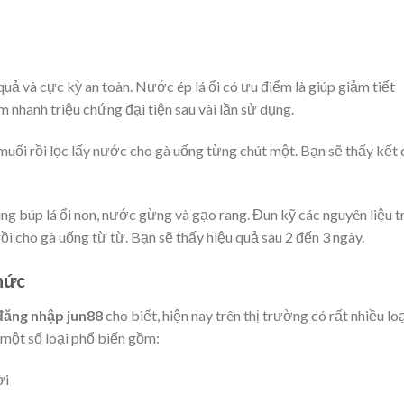
 quả và cực kỳ an toàn. Nước ép lá ổi có ưu điểm là giúp giảm tiết
m nhanh triệu chứng đại tiện sau vài lần sử dụng.
 muối rồi lọc lấy nước cho gà uống từng chút một. Bạn sẽ thấy kết
g búp lá ổi non, nước gừng và gạo rang. Đun kỹ các nguyên liệu t
rồi cho gà uống từ từ. Bạn sẽ thấy hiệu quả sau 2 đến 3 ngày.
hức
đăng nhập jun88
cho biết, hiện nay trên thị trường có rất nhiều lo
 một số loại phổ biến gồm:
ời