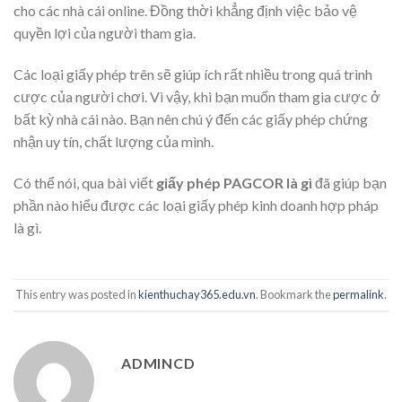
cho các nhà cái online. Đồng thời khẳng định việc bảo vệ
quyền lợi của người tham gia.
Các loại giấy phép trên sẽ giúp ích rất nhiều trong quá trình
cược của người chơi. Vì vậy, khi bạn muốn tham gia cược ở
bất kỳ nhà cái nào. Bạn nên chú ý đến các giấy phép chứng
nhận uy tín, chất lượng của mình.
Có thể nói, qua bài viết
giấy phép PAGCOR là gì
đã giúp bạn
phần nào hiểu được các loại giấy phép kinh doanh hợp pháp
là gì.
This entry was posted in
kienthuchay365.edu.vn
. Bookmark the
permalink
.
ADMINCD