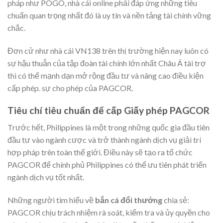
pháp như POGO, nhà cái online phải đáp ứng những tiêu
chuẩn quan trọng nhất đó là uy tín và nền tảng tài chính vững
chắc.
Đơn cử như nhà cái VN138 trên thị trường hiện nay luôn có
sự hậu thuẫn của tập đoàn tài chính lớn nhất Châu Á tài trợ
thì có thể mạnh dạn mở rộng đầu tư và nâng cao điều kiện
cấp phép. sự cho phép của PAGCOR.
Tiêu chí tiêu chuẩn để cấp Giấy phép PAGCOR
Trước hết, Philippines là một trong những quốc gia đầu tiên
đầu tư vào ngành cược và trở thành ngành dịch vụ giải trí
hợp pháp trên toàn thế giới. Điều này sẽ tạo ra tổ chức
PAGCOR để chính phủ Philippines có thể ưu tiên phát triển
ngành dịch vụ tốt nhất.
Những người tìm hiểu về
bắn cá đổi thưởng
chia sẻ:
PAGCOR chịu trách nhiệm rà soát, kiểm tra và ủy quyền cho