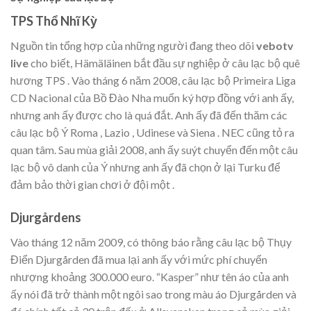
TPS Thổ Nhĩ Kỳ
Nguồn tin tổng hợp của những người đang theo dõi
vebotv
live
cho biết, Hämäläinen bắt đầu sự nghiệp ở câu lạc bộ quê
hương TPS . Vào tháng 6 năm 2008, câu lạc bộ Primeira Liga
CD Nacional của Bồ Đào Nha muốn ký hợp đồng với anh ấy,
nhưng anh ấy được cho là quá đắt. Anh ấy đã đến thăm các
câu lạc bộ Ý Roma , Lazio , Udinese và Siena . NEC cũng tỏ ra
quan tâm. Sau mùa giải 2008, anh ấy suýt chuyển đến một câu
lạc bộ vô danh của Ý nhưng anh ấy đã chọn ở lại Turku để
đảm bảo thời gian chơi ở đội một .
Djurgårdens
Vào tháng 12 năm 2009, có thông báo rằng câu lạc bộ Thụy
Điển Djurgården đã mua lại anh ấy với mức phí chuyển
nhượng khoảng 300.000 euro. “Kasper” như tên áo của anh
ấy nói đã trở thành một ngôi sao trong màu áo Djurgården và