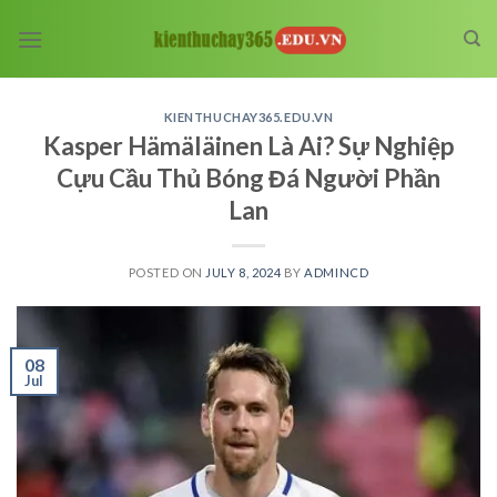
Skip
to
content
KIENTHUCHAY365.EDU.VN
Kasper Hämäläinen Là Ai? Sự Nghiệp
Cựu Cầu Thủ Bóng Đá Người Phần
Lan
POSTED ON
JULY 8, 2024
BY
ADMINCD
08
Jul