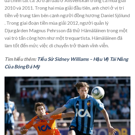
đá chính tất cả 30 trận đấu ở Allsvenskan trong cả mùa giải
2010 và 2011. Trong hai mùa giải đầu tiên, anh chơi ở vị trí
tiền vệ trung tâm bên cạnh người đồng hương Daniel Sjölund
. Trong giai đoạn tiền mùa giải 2012, người quản lý
Djurgården Magnus Pehrsson đã thử Hämäläinen trong một
vai trò tấn công hơn như một trequartista. Hämäläinen đã
làm tốt đến mức việc di chuyển trở thành vĩnh viễn.
Tìm hiểu thêm:
Tiểu Sử Sidney Williams – Hậu Vệ Tài Năng
Của Bóng Đá Mỹ