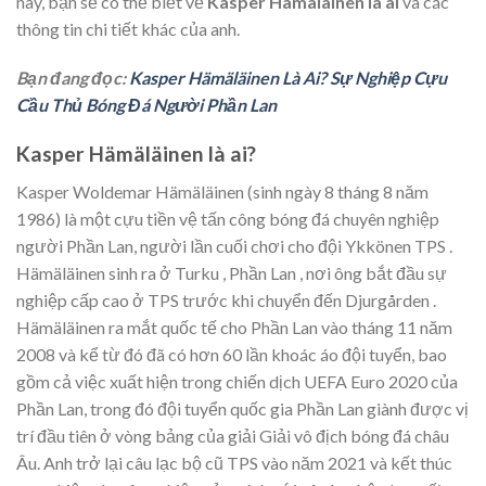
này, bạn sẽ có thể biết về
Kasper Hämäläinen là ai
và các
thông tin chi tiết khác của anh.
Bạn đang đọc:
Kasper Hämäläinen Là Ai? Sự Nghiệp Cựu
Cầu Thủ Bóng Đá Người Phần Lan
Kasper Hämäläinen là ai?
Kasper Woldemar Hämäläinen (sinh ngày 8 tháng 8 năm
1986) là một cựu tiền vệ tấn công bóng đá chuyên nghiệp
người Phần Lan, người lần cuối chơi cho đội Ykkönen TPS .
Hämäläinen sinh ra ở Turku , Phần Lan , nơi ông bắt đầu sự
nghiệp cấp cao ở TPS trước khi chuyển đến Djurgården .
Hämäläinen ra mắt quốc tế cho Phần Lan vào tháng 11 năm
2008 và kể từ đó đã có hơn 60 lần khoác áo đội tuyển, bao
gồm cả việc xuất hiện trong chiến dịch UEFA Euro 2020 của
Phần Lan, trong đó đội tuyển quốc gia Phần Lan giành được vị
trí đầu tiên ở vòng bảng của giải Giải vô địch bóng đá châu
Âu. Anh trở lại câu lạc bộ cũ TPS vào năm 2021 và kết thúc