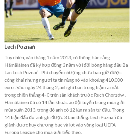
Lech Poznań
Tuy nhiên, vào tháng 1 năm 2013, có thông báo rằng
Hämäläinen đã ký hợp đồng 3 năm với đội bóng hàng đầu Ba
Lan Lech Poznań . Phí chuyển nhượng chưa bao giờ được
công khai nhưng người ta tin rằng nó vào khoảng 410.000
euro . Vào ngày 24 tháng 2, anh ghi bàn trong trận ra mắt
trong chiến thắng 4–0 trên sân khách trước Ruch Chorzów .
Hämäläinen đã có 14 lần khoác áo đội tuyển trong mùa giải
mùa xuân 2013, trong đó anh có 12 lần ra sân từ đầu. Trong
14 trận đấu đó, anh ghi được 3 bàn thắng. Lech Poznań đã
giành được huy chương bạc và lọt vào vòng loại UEFA
Europa League cho mùa giải tiếp theo.