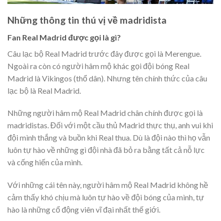
Những thông tin thú vị về madridista
Fan Real Madrid được gọi là gì?
Câu lạc bộ Real Madrid trước đây được gọi là Merengue.
Ngoài ra còn có người hâm mộ khác gọi đội bóng Real
Madrid là Vikingos (thổ dân). Nhưng tên chính thức của câu
lạc bộ là Real Madrid.
Những người hâm mộ Real Madrid chân chính được gọi là
madridistas. Đối với một cầu thủ Madrid thực thụ, anh vui khi
đội mình thắng và buồn khi Real thua. Dù là đội nào thì họ vẫn
luôn tự hào về những gì đội nhà đã bỏ ra bằng tất cả nỗ lực
và cống hiến của mình.
Với những cái tên này, người hâm mộ Real Madrid không hề
cảm thấy khó chịu mà luôn tự hào về đội bóng của mình, tự
hào là những cổ động viên vĩ đại nhất thế giới.