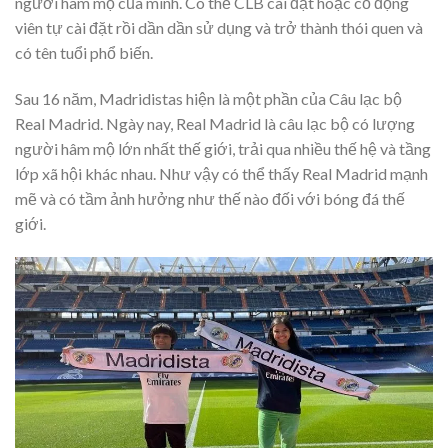
người hâm mộ của mình. Có thể CLB cài đặt hoặc cổ động
viên tự cài đặt rồi dần dần sử dụng và trở thành thói quen và
có tên tuổi phổ biến.
Sau 16 năm, Madridistas hiện là một phần của Câu lạc bộ
Real Madrid. Ngày nay, Real Madrid là câu lạc bộ có lượng
người hâm mộ lớn nhất thế giới, trải qua nhiều thế hệ và tầng
lớp xã hội khác nhau. Như vậy có thể thấy Real Madrid mạnh
mẽ và có tầm ảnh hưởng như thế nào đối với bóng đá thế
giới.