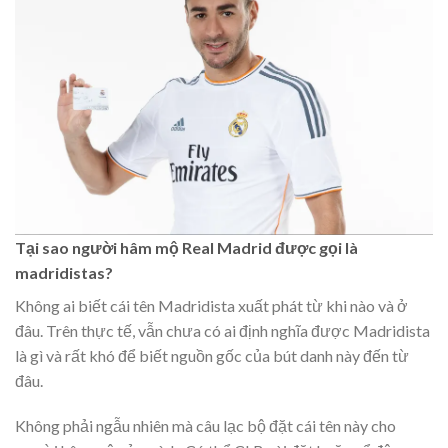
Tại sao người hâm mộ Real Madrid được gọi là
madridistas?
Không ai biết cái tên Madridista xuất phát từ khi nào và ở
đâu. Trên thực tế, vẫn chưa có ai định nghĩa được Madridista
là gì và rất khó để biết nguồn gốc của bút danh này đến từ
đâu.
Không phải ngẫu nhiên mà câu lạc bộ đặt cái tên này cho