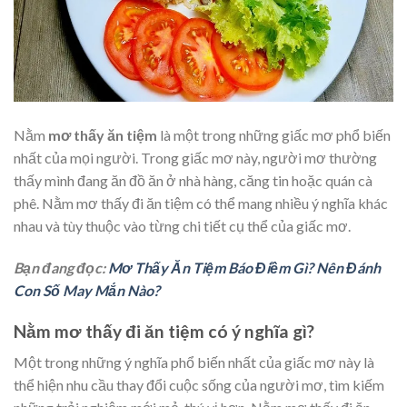
Nằm
mơ thấy ăn tiệm
là một trong những giấc mơ phổ biến
nhất của mọi người. Trong giấc mơ này, người mơ thường
thấy mình đang ăn đồ ăn ở nhà hàng, căng tin hoặc quán cà
phê. Nằm mơ thấy đi ăn tiệm có thể mang nhiều ý nghĩa khác
nhau và tùy thuộc vào từng chi tiết cụ thể của giấc mơ.
Bạn đang đọc:
Mơ Thấy Ăn Tiệm Báo Điềm Gì? Nên Đánh
Con Số May Mắn Nào?
Nằm mơ thấy đi ăn tiệm có ý nghĩa gì?
Một trong những ý nghĩa phổ biến nhất của giấc mơ này là
thể hiện nhu cầu thay đổi cuộc sống của người mơ, tìm kiếm