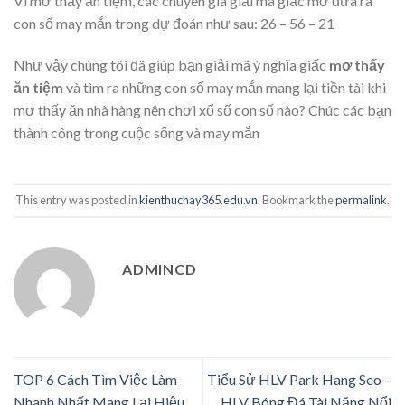
Vì mơ thấy ăn tiệm, các chuyên gia giải mã giấc mơ đưa ra
con số may mắn trong dự đoán như sau: 26 – 56 – 21
Như vậy chúng tôi đã giúp bạn giải mã ý nghĩa giấc
mơ thấy
ăn tiệm
và tìm ra những con số may mắn mang lại tiền tài khi
mơ thấy ăn nhà hàng nên chơi xổ số con số nào? Chúc các bạn
thành công trong cuộc sống và may mắn
This entry was posted in
kienthuchay365.edu.vn
. Bookmark the
permalink
.
ADMINCD
TOP 6 Cách Tìm Việc Làm
Tiểu Sử HLV Park Hang Seo –
Nhanh Nhất Mang Lại Hiệu
HLV Bóng Đá Tài Năng Nổi