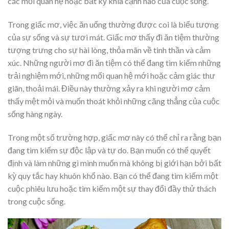
các mối quan hệ hoặc bất kỳ khía cạnh nào của cuộc sống.
Trong giấc mơ, việc ăn uống thường được coi là biểu tượng
của sự sống và sự tươi mát. Giấc mơ thấy đi ăn tiệm thường
tượng trưng cho sự hài lòng, thỏa mãn về tinh thần và cảm
xúc. Những người mơ đi ăn tiệm có thể đang tìm kiếm những
trải nghiệm mới, những mối quan hệ mới hoặc cảm giác thư
giãn, thoải mái. Điều này thường xảy ra khi người mơ cảm
thấy mệt mỏi và muốn thoát khỏi những căng thẳng của cuộc
sống hàng ngày.
Trong một số trường hợp, giấc mơ này có thể chỉ ra rằng bạn
đang tìm kiếm sự độc lập và tự do. Bạn muốn có thể quyết
định và làm những gì mình muốn mà không bị giới hạn bởi bất
kỳ quy tắc hay khuôn khổ nào. Bạn có thể đang tìm kiếm một
cuộc phiêu lưu hoặc tìm kiếm một sự thay đổi đầy thử thách
trong cuộc sống.