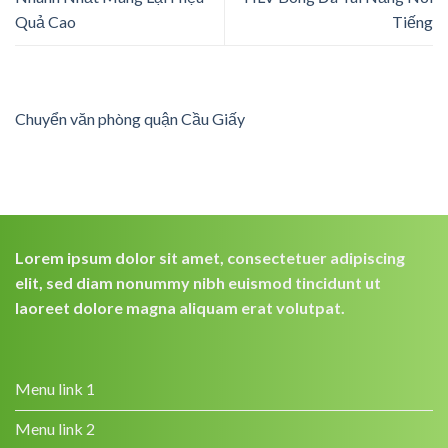
Quả Cao
Tiếng
Chuyển văn phòng quận Cầu Giấy
Lorem ipsum dolor sit amet, consectetuer adipiscing
elit, sed diam nonummy nibh euismod tincidunt ut
laoreet dolore magna aliquam erat volutpat.
Menu link 1
Menu link 2