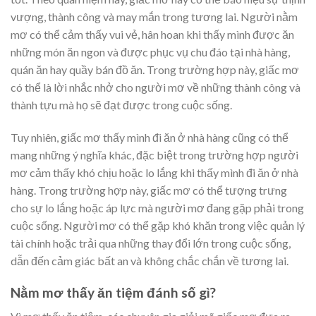
vượng, thành công và may mắn trong tương lai. Người nằm
mơ có thể cảm thấy vui vẻ, hân hoan khi thấy mình được ăn
những món ăn ngon và được phục vụ chu đáo tại nhà hàng,
quán ăn hay quầy bán đồ ăn. Trong trường hợp này, giấc mơ
có thể là lời nhắc nhở cho người mơ về những thành công và
thành tựu mà họ sẽ đạt được trong cuộc sống.
Tuy nhiên, giấc mơ thấy mình đi ăn ở nhà hàng cũng có thể
mang những ý nghĩa khác, đặc biệt trong trường hợp người
mơ cảm thấy khó chịu hoặc lo lắng khi thấy mình đi ăn ở nhà
hàng. Trong trường hợp này, giấc mơ có thể tượng trưng
cho sự lo lắng hoặc áp lực mà người mơ đang gặp phải trong
cuộc sống. Người mơ có thể gặp khó khăn trong việc quản lý
tài chính hoặc trải qua những thay đổi lớn trong cuộc sống,
dẫn đến cảm giác bất an và không chắc chắn về tương lai.
Nằm mơ thấy ăn tiệm đánh số gì?