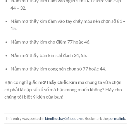
Nằm mơ thấy kim đâm vào người thì đặt cược vào cặp
44 – 32.
Nằm mơ thấy kim đâm vào tay chảy máu nên chọn số 81 –
15.
Nằm mơ thấy kim cho điểm 77 hoặc 46.
Nằm mơ thấy bán kim chỉ đánh 34, 55.
Nằm mơ thấy kim cong nên chọn số 77 hoặc 44.
Bạn có nghĩ giấc
mơ thấy chiếc kim
mà chúng ta vừa chọn
có phải là cặp số xổ số mà bạn mong muốn không? Hãy cho
chúng tôi biết ý kiến của bạn!
This entry was posted in
kienthuchay365.edu.vn
. Bookmark the
permalink
.