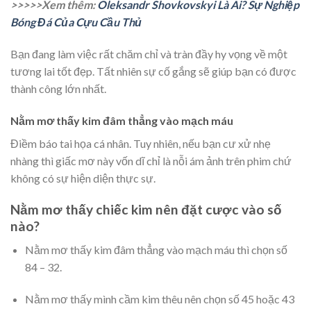
>>>>>Xem thêm:
Oleksandr Shovkovskyi Là Ai? Sự Nghiệp
Bóng Đá Của Cựu Cầu Thủ
Bạn đang làm việc rất chăm chỉ và tràn đầy hy vọng về một
tương lai tốt đẹp. Tất nhiên sự cố gắng sẽ giúp bạn có được
thành công lớn nhất.
Nằm mơ thấy kim đâm thẳng vào mạch máu
Điềm báo tai họa cá nhân. Tuy nhiên, nếu bạn cư xử nhẹ
nhàng thì giấc mơ này vốn dĩ chỉ là nỗi ám ảnh trên phim chứ
không có sự hiện diện thực sự.
Nằm mơ thấy chiếc kim nên đặt cược vào số
nào?
Nằm mơ thấy kim đâm thẳng vào mạch máu thì chọn số
84 – 32.
Nằm mơ thấy mình cầm kim thêu nên chọn số 45 hoặc 43