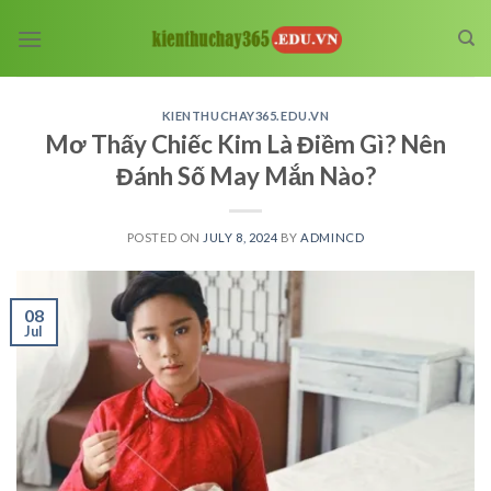
Skip
to
content
KIENTHUCHAY365.EDU.VN
Mơ Thấy Chiếc Kim Là Điềm Gì? Nên
Đánh Số May Mắn Nào?
POSTED ON
JULY 8, 2024
BY
ADMINCD
08
Jul