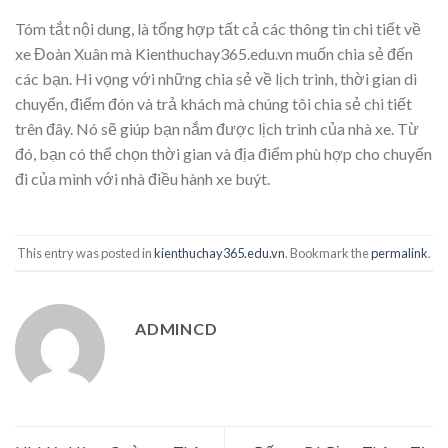
Tóm tắt nội dung, là tổng hợp tất cả các thông tin chi tiết về
xe Đoàn Xuân mà Kienthuchay365.edu.vn muốn chia sẻ đến
các bạn. Hi vọng với những chia sẻ về lịch trình, thời gian di
chuyển, điểm đón và trả khách mà chúng tôi chia sẻ chi tiết
trên đây. Nó sẽ giúp bạn nắm được lịch trình của nhà xe. Từ
đó, bạn có thể chọn thời gian và địa điểm phù hợp cho chuyến
đi của mình với nhà điều hành xe buýt.
This entry was posted in
kienthuchay365.edu.vn
. Bookmark the
permalink
.
ADMINCD