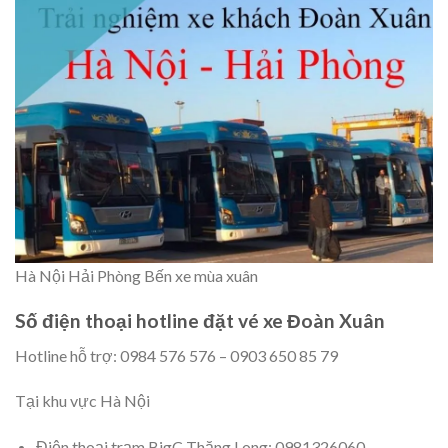
Hà Nội Hải Phòng Bến xe mùa xuân
Số điện thoại hotline đặt vé xe Đoàn Xuân
Hotline hỗ trợ: 0984 576 576 – 0903 650 85 79
Tại khu vực Hà Nội
Điện thoại trạm BigC Thăng Long: 0981326060