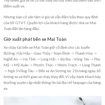
Tuy nhiên, giá vé sẽ có thể thay đổi tùy theo địa điểm vào thời
điểm xuất vé.
Nhưng bạn cứ yên tâm vì giá vé vẫn đảm bảo theo quy định
của Sở GTVT. Quyền lợi của khách hàng được nhà xe Mai
Toàn đặt lên hàng đầu.
Giờ xuất phát bến xe Mai Toàn
Xe chạy tại bến xe Mai Toàn giờ cố định cho các tuyến
đường: Hải Hậu – Giao Thủy – Nam Định -> Thanh Hóa ->
Nghệ An -> Hà Tĩnh -> Long Hải -> Bà Rịa – Vũng Tàu -> Phù
Mỹ -> Mỹ Xuân -> Phước Thái -> Nhơn Trạch -> Long Thành
-> Ngã 3 Vũng Tàu -> Bến xe An Sương lúc 21h hàng ngày. Số
lượng xe và thời gian xe chạy thay đổi. Vì vậy, hành khách hãy
thường xuyên cập nhật thông tin tại địa chỉ fanpage của hãng
xe.