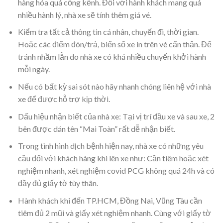
hàng hóa quá cồng kềnh. Đối với hành khách mang quá
nhiều hành lý, nhà xe sẽ tính thêm giá vé.
Kiểm tra tất cả thông tin cá nhân, chuyến đi, thời gian.
Hoặc các điểm đón/trả, biển số xe in trên vé cẩn thận. Để
tránh nhầm lẫn do nhà xe có khá nhiều chuyến khởi hành
mỗi ngày.
Nếu có bất kỳ sai sót nào hãy nhanh chóng liên hệ với nhà
xe để được hỗ trợ kịp thời.
Dấu hiệu nhận biết của nhà xe: Tại vị trí đầu xe và sau xe, 2
bên được dán tên “Mai Toàn” rất dễ nhận biết.
Trong tình hình dịch bệnh hiện nay, nhà xe có những yêu
cầu đối với khách hàng khi lên xe như: Cần tiêm hoặc xét
nghiệm nhanh, xét nghiệm covid PCG không quá 24h và có
đầy đủ giấy tờ tùy thân.
Hành khách khi đến TP.HCM, Đồng Nai, Vũng Tàu cần
tiêm đủ 2 mũi và giấy xét nghiệm nhanh. Cùng với giấy tờ