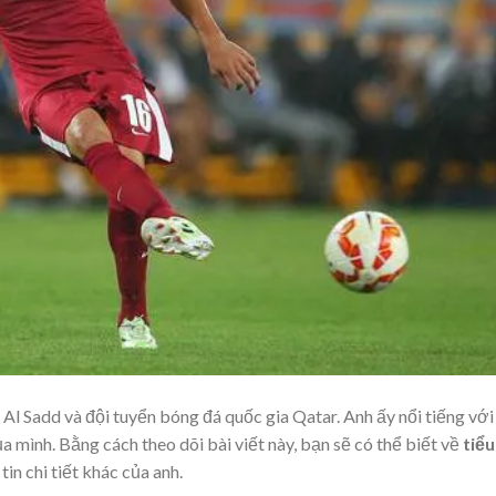
l Sadd và đội tuyển bóng đá quốc gia Qatar. Anh ấy nổi tiếng với
 mình. Bằng cách theo dõi bài viết này, bạn sẽ có thể biết về
tiểu
 tin chi tiết khác của anh.