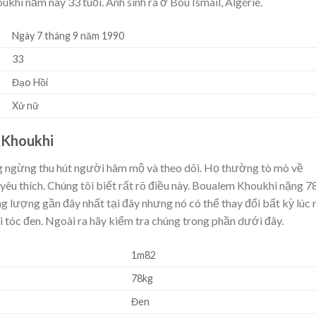
hi năm nay 33 tuổi. Anh sinh ra ở Bou Ismail, Algérie.
Ngày 7 tháng 9 năm 1990
33
Đạo Hồi
Xử nữ
 Khoukhi
g ngừng thu hút người hâm mộ và theo dõi. Họ thường tò mò về
yêu thích. Chúng tôi biết rất rõ điều này. Boualem Khoukhi nặng 7
g lượng gần đây nhất tại đây nhưng nó có thể thay đổi bất kỳ lúc 
 tóc đen. Ngoài ra hãy kiểm tra chúng trong phần dưới đây.
1m82
78kg
Đen