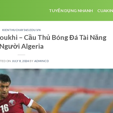
TUYỂN DỤNG NHANH
CUAKIN
KIENTHUCHAY365.EDU.VN
oukhi – Cầu Thủ Bóng Đá Tài Năng
Người Algeria
STED ON
JULY 8, 2024
BY
ADMINCD