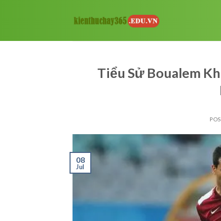
Skip
to
content
Tiểu Sử Boualem Kh
PO
08
Jul