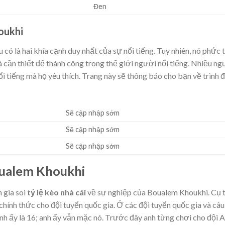
Đen
oukhi
 có là hai khía cạnh duy nhất của sự nổi tiếng. Tuy nhiên, nó phức 
 cần thiết để thành công trong thế giới người nổi tiếng. Nhiều ng
i tiếng mà họ yêu thích. Trang này sẽ thông báo cho bạn về trình 
Sẽ cập nhập sớm
Sẽ cập nhập sớm
Sẽ cập nhập sớm
oualem Khoukhi
 gia soi
tỷ lệ kèo nhà cái
về sự nghiệp của Boualem Khoukhi. Cụ t
ính thức cho đội tuyển quốc gia. Ở các đội tuyển quốc gia và câu
anh ấy là 16; anh ấy vẫn mặc nó. Trước đây anh từng chơi cho đội A