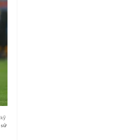
 kỹ
 sử