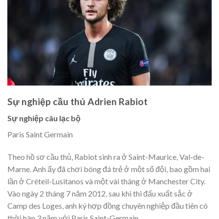
Sự nghiệp cầu thủ Adrien Rabiot
Sự nghiệp câu lạc bộ
Paris Saint Germain
Theo hồ sơ cầu thủ, Rabiot sinh ra ở Saint-Maurice, Val-de-
Marne. Anh ấy đã chơi bóng đá trẻ ở một số đội, bao gồm hai
lần ở Créteil-Lusitanos và một vài tháng ở Manchester City.
Vào ngày 2 tháng 7 năm 2012, sau khi thi đấu xuất sắc ở
Camp des Loges, anh ký hợp đồng chuyên nghiệp đầu tiên có
thời hạn 3 năm với Paris Saint-Germain.