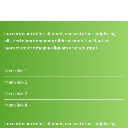
Lorem ipsum dolor sit amet, consectetuer adipiscing
elit, sed diam nonummy nibh euismod tincidunt ut
laoreet dolore magna aliquam erat volutpat.
Menu link 1
Menu link 2
Menu link 3
Menu link 4
Lorem ipsum dolor sit amet, consectetuer adipiscing