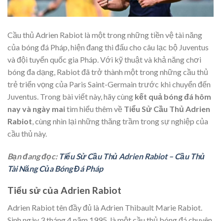
Cầu thủ Adrien Rabiot là một trong những tiền vệ tài năng
của bóng đá Pháp, hiện đang thi đấu cho câu lạc bộ Juventus
và đội tuyển quốc gia Pháp. Với kỹ thuật và khả năng chơi
bóng đa dạng, Rabiot đã trở thành một trong những cầu thủ
trẻ triển vọng của Paris Saint-Germain trước khi chuyển đến
Juventus. Trong bài viết này, hãy cùng
kết quả bóng đá hôm
nay và ngày mai
tìm hiểu thêm về
Tiểu Sử Cầu Thủ Adrien
Rabiot
, cùng nhìn lại những thăng trầm trong sự nghiệp của
cầu thủ này.
Bạn đang đọc:
Tiểu Sử Cầu Thủ Adrien Rabiot – Cầu Thủ
Tài Năng Của Bóng Đá Pháp
Tiểu sử của Adrien Rabiot
Adrien Rabiot tên đầy đủ là Adrien Thibault Marie Rabiot.
Sinh ngày 3 tháng 4 năm 1995, là một cầu thủ bóng đá chuyên