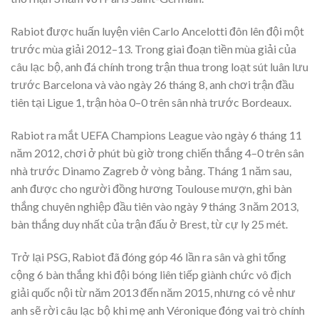
Rabiot được huấn luyện viên Carlo Ancelotti đôn lên đội một
trước mùa giải 2012–13. Trong giai đoạn tiền mùa giải của
câu lạc bộ, anh đá chính trong trận thua trong loạt sút luân lưu
trước Barcelona và vào ngày 26 tháng 8, anh chơi trận đầu
tiên tại Ligue 1, trận hòa 0–0 trên sân nhà trước Bordeaux.
Rabiot ra mắt UEFA Champions League vào ngày 6 tháng 11
năm 2012, chơi ở phút bù giờ trong chiến thắng 4–0 trên sân
nhà trước Dinamo Zagreb ở vòng bảng. Tháng 1 năm sau,
anh được cho người đồng hương Toulouse mượn, ghi bàn
thắng chuyên nghiệp đầu tiên vào ngày 9 tháng 3 năm 2013,
bàn thắng duy nhất của trận đấu ở Brest, từ cự ly 25 mét.
Trở lại PSG, Rabiot đã đóng góp 46 lần ra sân và ghi tổng
cộng 6 bàn thắng khi đội bóng liên tiếp giành chức vô địch
giải quốc nội từ năm 2013 đến năm 2015, nhưng có vẻ như
anh sẽ rời câu lạc bộ khi mẹ anh Véronique đóng vai trò chính