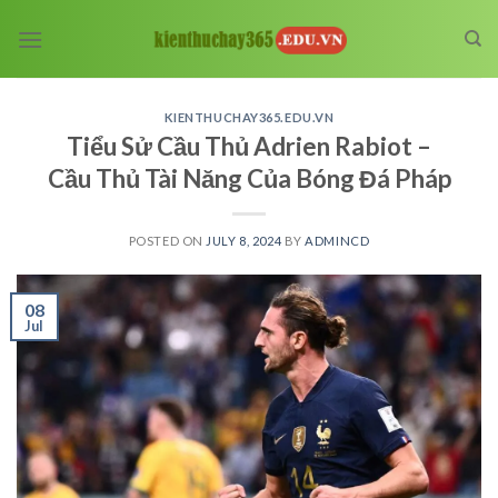
Skip
to
content
KIENTHUCHAY365.EDU.VN
Tiểu Sử Cầu Thủ Adrien Rabiot –
Cầu Thủ Tài Năng Của Bóng Đá Pháp
POSTED ON
JULY 8, 2024
BY
ADMINCD
08
Jul