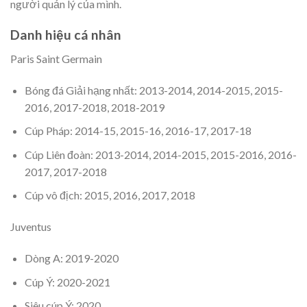
người quản lý của mình.
Danh hiệu cá nhân
Paris Saint Germain
Bóng đá Giải hạng nhất: 2013-2014, 2014-2015, 2015-
2016, 2017-2018, 2018-2019
Cúp Pháp: 2014-15, 2015-16, 2016-17, 2017-18
Cúp Liên đoàn: 2013-2014, 2014-2015, 2015-2016, 2016-
2017, 2017-2018
Cúp vô địch: 2015, 2016, 2017, 2018
Juventus
Dòng A: 2019-2020
Cúp Ý: 2020-2021
Siêu cúp Ý: 2020