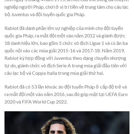
nghiệp người Pháp, chơi ở vị trí tiền vệ trung tâm cho câu lạc
bộ Juventus và đội tuyển quốc gia Pháp.
Rabiot đã dành phần lớn sự nghiệp của mình cho đội tuyển
quốc gia Pháp, ra mắt đội một vào năm 2012 và giành được
18 danh hiệu lớn, bao gồm 5 chức vô địch Ligue 1 và cú ăn ba
quốc nội vào các mùa giải 2015-16 và 2017-18. Năm 2019,
Rabiot ký hợp đồng với Juventus theo dạng chuyển nhượng
tự do, giành chức vô địch Serie A trong mùa giải đầu tiên với
câu lạc bộ và Coppa Italia trong mùa giải thứ hai.
Rabiot đã có 53 lần khoác áo đội tuyển Pháp ở cấp độ trẻ và
ra mắt đội một vào năm 2016, sau đó góp mặt tại UEFA Euro
2020 và FIFA World Cup 2022.