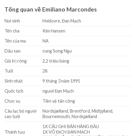
Tổng quan về Emiliano Marcondes
Nơi sinh
Hvidovre, Đan Mạch
Tên cha
Kim Hansen
Tên của mẹ
NA
Dấu sao
cung Song Ngư
Giá trị ròng
2,2 triệu bảng
Tuổi
28
Sinh nhật
9 tháng 3 năm 1995
Quốc tịch
người Đan Mạch
Chức vụ
Tiền vệ tấn công
Câu lạc bộ người
Nordsjælland, Brentford, Midtjylland,
cao tuổi
Bournemouth, Nordsjælland
1X CẦU GHI BÀN HÀNG ĐẦU
Thành tựu
1X VÔ ĐỊCH ĐAN MẠCH