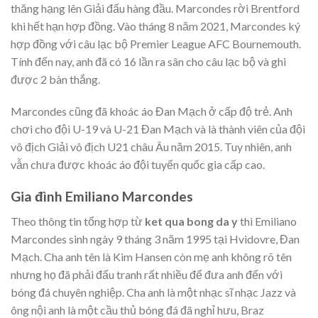
thăng hạng lên Giải đấu hàng đầu. Marcondes rời Brentford
khi hết hạn hợp đồng. Vào tháng 8 năm 2021, Marcondes ký
hợp đồng với câu lạc bộ Premier League AFC Bournemouth.
Tính đến nay, anh đã có 16 lần ra sân cho câu lạc bộ và ghi
được 2 bàn thắng.
Marcondes cũng đã khoác áo Đan Mạch ở cấp độ trẻ. Anh
chơi cho đội U-19 và U-21 Đan Mạch và là thành viên của đội
vô địch Giải vô địch U21 châu Âu năm 2015. Tuy nhiên, anh
vẫn chưa được khoác áo đội tuyển quốc gia cấp cao.
Gia đình Emiliano Marcondes
Theo thông tin tổng hợp từ
ket qua bong da y
thì Emiliano
Marcondes sinh ngày 9 tháng 3 năm 1995 tại Hvidovre, Đan
Mạch. Cha anh tên là Kim Hansen còn mẹ anh không rõ tên
nhưng họ đã phải đấu tranh rất nhiều để đưa anh đến với
bóng đá chuyên nghiệp. Cha anh là một nhạc sĩ nhạc Jazz và
ông nội anh là một cầu thủ bóng đá đã nghỉ hưu, Braz