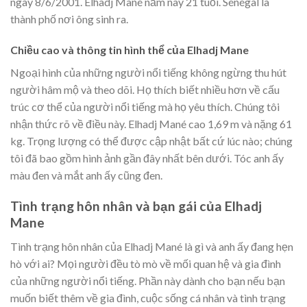
ngày 8/6/2001. Elhadj Mané năm nay 21 tuổi. Sénégal là
thành phố nơi ông sinh ra.
Chiều cao và thông tin hình thể của Elhadj Mane
Ngoại hình của những người nổi tiếng không ngừng thu hút
người hâm mộ và theo dõi. Họ thích biết nhiều hơn về cấu
trúc cơ thể của người nổi tiếng mà họ yêu thích. Chúng tôi
nhận thức rõ về điều này. Elhadj Mané cao 1,69 m và nặng 61
kg. Trọng lượng có thể được cập nhật bất cứ lúc nào; chúng
tôi đã bao gồm hình ảnh gần đây nhất bên dưới. Tóc anh ấy
màu đen và mắt anh ấy cũng đen.
Tình trạng hôn nhân và bạn gái của Elhadj
Mane
Tình trạng hôn nhân của Elhadj Mané là gì và anh ấy đang hẹn
hò với ai? Mọi người đều tò mò về mối quan hệ và gia đình
của những người nổi tiếng. Phần này dành cho bạn nếu bạn
muốn biết thêm về gia đình, cuộc sống cá nhân và tình trạng