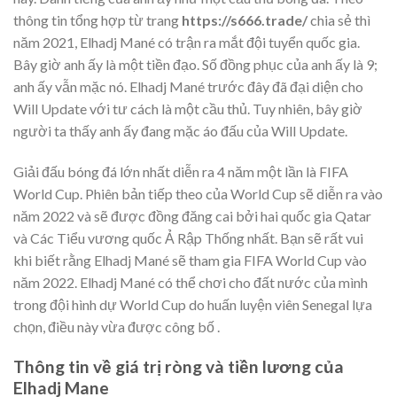
thông tin tổng hợp từ trang
https://s666.trade/
chia sẻ thì
năm 2021, Elhadj Mané có trận ra mắt đội tuyển quốc gia.
Bây giờ anh ấy là một tiền đạo. Số đồng phục của anh ấy là 9;
anh ấy vẫn mặc nó. Elhadj Mané trước đây đã đại diện cho
Will Update với tư cách là một cầu thủ. Tuy nhiên, bây giờ
người ta thấy anh ấy đang mặc áo đấu của Will Update.
Giải đấu bóng đá lớn nhất diễn ra 4 năm một lần là FIFA
World Cup. Phiên bản tiếp theo của World Cup sẽ diễn ra vào
năm 2022 và sẽ được đồng đăng cai bởi hai quốc gia Qatar
và Các Tiểu vương quốc Ả Rập Thống nhất. Bạn sẽ rất vui
khi biết rằng Elhadj Mané sẽ tham gia FIFA World Cup vào
năm 2022. Elhadj Mané có thể chơi cho đất nước của mình
trong đội hình dự World Cup do huấn luyện viên Senegal lựa
chọn, điều này vừa được công bố .
Thông tin về giá trị ròng và tiền lương của
Elhadj Mane