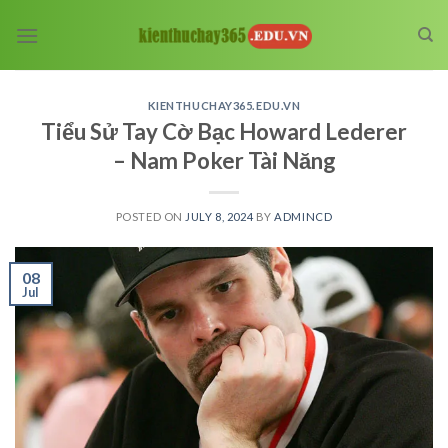
Skip
to
content
KIENTHUCHAY365.EDU.VN
Tiểu Sử Tay Cờ Bạc Howard Lederer
– Nam Poker Tài Năng
POSTED ON
JULY 8, 2024
BY
ADMINCD
08
Jul