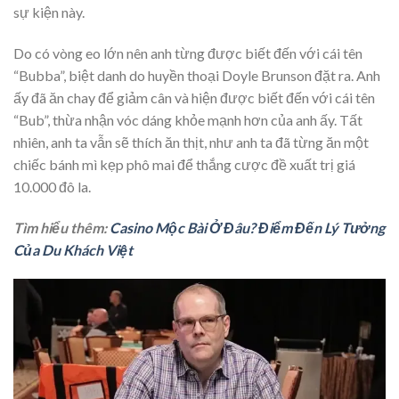
sự kiện này.
Do có vòng eo lớn nên anh từng được biết đến với cái tên
“Bubba”, biệt danh do huyền thoại Doyle Brunson đặt ra. Anh
ấy đã ăn chay để giảm cân và hiện được biết đến với cái tên
“Bub”, thừa nhận vóc dáng khỏe mạnh hơn của anh ấy. Tất
nhiên, anh ta vẫn sẽ thích ăn thịt, như anh ta đã từng ăn một
chiếc bánh mì kẹp phô mai để thắng cược đề xuất trị giá
10.000 đô la.
Tìm hiểu thêm:
Casino Mộc Bài Ở Đâu? Điểm Đến Lý Tưởng
Của Du Khách Việt