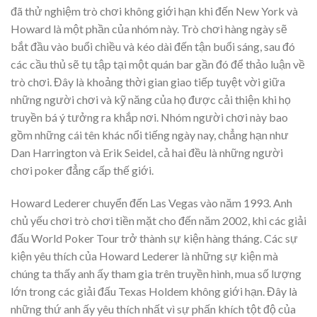
đã thử nghiệm trò chơi không giới hạn khi đến New York và
Howard là một phần của nhóm này. Trò chơi hàng ngày sẽ
bắt đầu vào buổi chiều và kéo dài đến tận buổi sáng, sau đó
các cầu thủ sẽ tụ tập tại một quán bar gần đó để thảo luận về
trò chơi. Đây là khoảng thời gian giao tiếp tuyệt vời giữa
những người chơi và kỹ năng của họ được cải thiện khi họ
truyền bá ý tưởng ra khắp nơi. Nhóm người chơi này bao
gồm những cái tên khác nổi tiếng ngày nay, chẳng hạn như
Dan Harrington và Erik Seidel, cả hai đều là những người
chơi poker đẳng cấp thế giới.
Howard Lederer chuyển đến Las Vegas vào năm 1993. Anh
chủ yếu chơi trò chơi tiền mặt cho đến năm 2002, khi các giải
đấu World Poker Tour trở thành sự kiện hàng tháng. Các sự
kiện yêu thích của Howard Lederer là những sự kiện mà
chúng ta thấy anh ấy tham gia trên truyền hình, mua số lượng
lớn trong các giải đấu Texas Holdem không giới hạn. Đây là
những thứ anh ấy yêu thích nhất vì sự phấn khích tột độ của