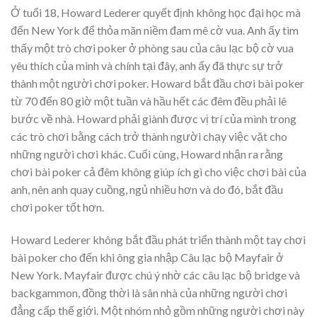
Ở tuổi 18, Howard Lederer quyết định không học đại học mà
đến New York để thỏa mãn niềm đam mê cờ vua. Anh ấy tìm
thấy một trò chơi poker ở phòng sau của câu lạc bộ cờ vua
yêu thích của mình và chính tại đây, anh ấy đã thực sự trở
thành một người chơi poker. Howard bắt đầu chơi bài poker
từ 70 đến 80 giờ một tuần và hầu hết các đêm đều phải lê
bước về nhà. Howard phải giành được vị trí của mình trong
các trò chơi bằng cách trở thành người chạy việc vặt cho
những người chơi khác. Cuối cùng, Howard nhận ra rằng
chơi bài poker cả đêm không giúp ích gì cho việc chơi bài của
anh, nên anh quay cuồng, ngủ nhiều hơn và do đó, bắt đầu
chơi poker tốt hơn.
Howard Lederer không bắt đầu phát triển thành một tay chơi
bài poker cho đến khi ông gia nhập Câu lạc bộ Mayfair ở
New York. Mayfair được chú ý nhờ các câu lạc bộ bridge và
backgammon, đồng thời là sân nhà của những người chơi
đẳng cấp thế giới. Một nhóm nhỏ gồm những người chơi này