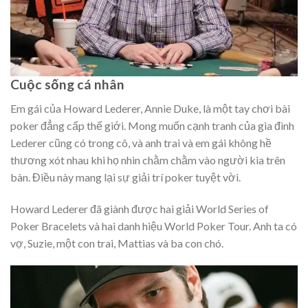
Cuộc sống cá nhân
Em gái của Howard Lederer, Annie Duke, là một tay chơi bài
poker đẳng cấp thế giới. Mong muốn cạnh tranh của gia đình
Lederer cũng có trong cô, và anh trai và em gái không hề
thương xót nhau khi họ nhìn chằm chằm vào người kia trên
bàn. Điều này mang lại sự giải trí poker tuyệt vời.
Howard Lederer đã giành được hai giải World Series of
Poker Bracelets và hai danh hiệu World Poker Tour. Anh ta có
vợ, Suzie, một con trai, Mattias và ba con chó.