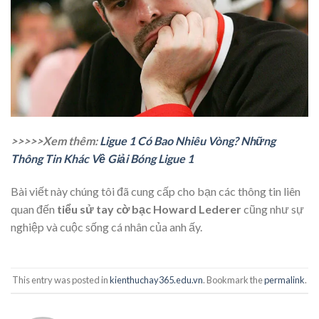
>>>>>Xem thêm:
Ligue 1 Có Bao Nhiêu Vòng? Những
Thông Tin Khác Về Giải Bóng Ligue 1
Bài viết này chúng tôi đã cung cấp cho bạn các thông tin liên
quan đến
tiểu sử tay cờ bạc Howard Lederer
cũng như sự
nghiệp và cuộc sống cá nhân của anh ấy.
This entry was posted in
kienthuchay365.edu.vn
. Bookmark the
permalink
.