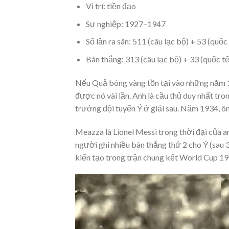
Vị trí: tiền đạo
Sự nghiệp: 1927–1947
Số lần ra sân: 511 (câu lạc bộ) + 53 (quốc
Bàn thắng: 313 (câu lạc bộ) + 33 (quốc tế
Nếu Quả bóng vàng tồn tại vào những năm 1
được nó vài lần. Anh là cầu thủ duy nhất tro
trưởng đội tuyển Ý ở giải sau. Năm 1934, ô
Meazza là Lionel Messi trong thời đại của an
người ghi nhiều bàn thắng thứ 2 cho Ý (sau 
kiến tạo trong trận chung kết World Cup 19