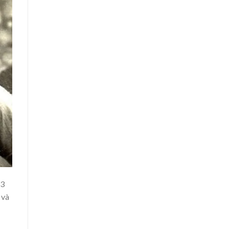
 3
 và