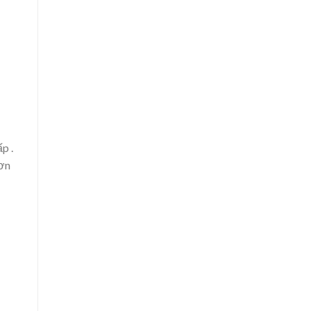
p .
hơn