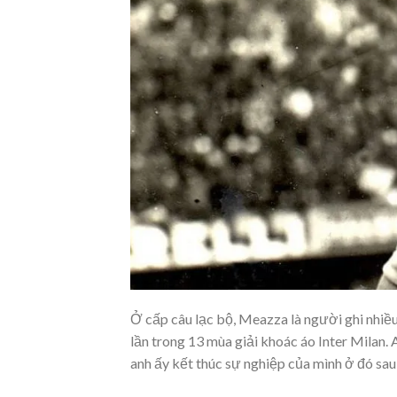
Ở cấp câu lạc bộ, Meazza là người ghi nhiều
lần trong 13 mùa giải khoác áo Inter Milan. 
anh ấy kết thúc sự nghiệp của mình ở đó sau 