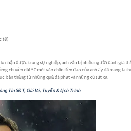
c tế)
o nhận được trong sự nghiệp, anh vẫn bị nhiều người đánh giá thấ
ường chuyền dài 50 mét vào chân tiền đạo của anh ấy đã mang lại 
c bàn thắng từ những quả đá phạt và những cú sút xa.
ng Tin SĐT, Giá Vé, Tuyến & Lịch Trình