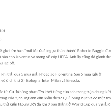
 tế)
)
hế giới lớn hơn “mái tóc đuôi ngựa thần thánh”. Roberto Baggio đ
0 bàn cho Juventus và mang về cúp UEFA. Anh ấy cũng đã giành đ
u lạc bộ.
hi trải qua 5 mùa giải khoác áo Fiorentina. Sau 5 mùa giải ở
vô địch thứ 2), Bologna, Inter Milan và Brescia.
ốc tế. Cú đá hỏng phạt đền khét tiếng của anh trong trận chung kế
vọng của Ý, nhưng anh vẫn nhận được Quả bóng bạc và có mặt tr
cầu thủ kiến tạo, người đã ghi 9 bàn thắng ở World Cup qua 3 giải đ