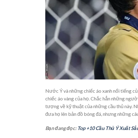
Nước Ý và những chiếc áo xanh nổi tiếng của
chiếc áo vàng của họ. Chắc hẳn những người
tượng về kỹ thuật của những cầu thủ này. 
đưa họ lên bản đồ bóng đá, nhưng những câu
Bạn đang đọc:
Top +10 Cầu Thủ Ý Xuất Sắ