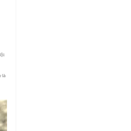
đội
 là