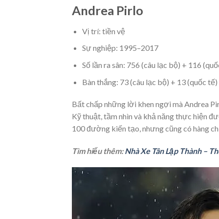
Andrea Pirlo
Vị trí: tiền vệ
Sự nghiệp: 1995–2017
Số lần ra sân: 756 (câu lạc bộ) + 116 (quố
Bàn thắng: 73 (câu lạc bộ) + 13 (quốc tế)
Bất chấp những lời khen ngợi mà Andrea Pirl
Kỹ thuật, tầm nhìn và khả năng thực hiện đ
100 đường kiến tạo, nhưng cũng có hàng chụ
Tìm hiểu thêm:
Nhà Xe Tân Lập Thành – Thô