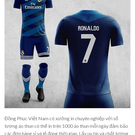
Đồng Phục Việt Nam có xưởng in chuyên nghiệp với số
lượng áo thun có thể in trên 1000 áo thun mỗi ngày đảm bảo
các đơn hàng sỉ và lẻ đúng thời gian. Lấy uy tín và chất lượng