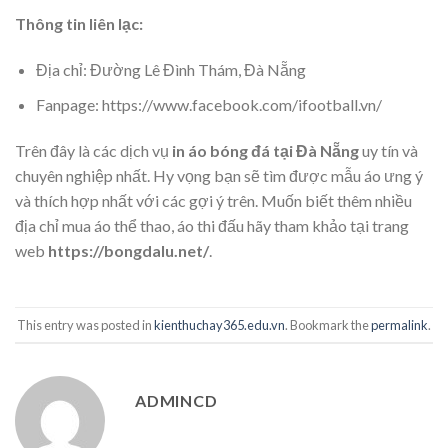
Thông tin liên lạc:
Địa chỉ: Đường Lê Đình Thám, Đà Nẵng
Fanpage: https://www.facebook.com/ifootball.vn/
Trên đây là các dịch vụ
in áo bóng đá tại Đà Nẵng
uy tín và
chuyên nghiệp nhất. Hy vọng bạn sẽ tìm được mẫu áo ưng ý
và thích hợp nhất với các gợi ý trên. Muốn biết thêm nhiều
địa chỉ mua áo thể thao, áo thi đấu hãy tham khảo tại trang
web
https://bongdalu.net/
.
This entry was posted in
kienthuchay365.edu.vn
. Bookmark the
permalink
.
ADMINCD