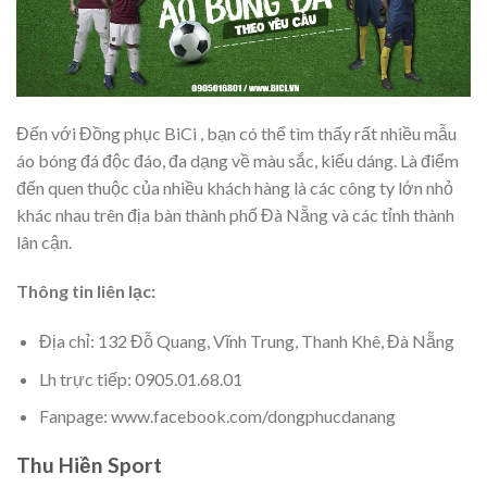
Đến với Đồng phục BiCi , bạn có thể tìm thấy rất nhiều mẫu
áo bóng đá độc đáo, đa dạng về màu sắc, kiểu dáng. Là điểm
đến quen thuộc của nhiều khách hàng là các công ty lớn nhỏ
khác nhau trên địa bàn thành phố Đà Nẵng và các tỉnh thành
lân cận.
Thông tin liên lạc:
Địa chỉ: 132 Đỗ Quang, Vĩnh Trung, Thanh Khê, Đà Nẵng
Lh trực tiếp: 0905.01.68.01
Fanpage: www.facebook.com/dongphucdanang
Thu Hiền Sport