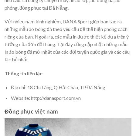
nhu cầu. Là công ty chuyên may: in áo lớp, áo bóng đá, áo
phông, đồng phục tại Đà Nẵng.
Với nhiều năm kinh nghiệm, DANA Sport giúp bạn tạo ra
những mẫu áo bóng đá theo yêu cầu để thể hiện phong cách
riêng của bạn. Ngoài ra, các mẫu in được thiết kế dựa trên ý
tưởng của đơn đặt hàng. Tại đây cũng cập nhật những mẫu
in áo bóng đá mới nhất của các đội tuyển quốc gia và các câu
lạc bộ nhất.
Thông tin liên lạc:
Địa chỉ: 18 Chi Lăng, Q.Hải Châu, TP.Đà Nẵng
Website: http://danasport.com.vn
Đồng phục việt nam