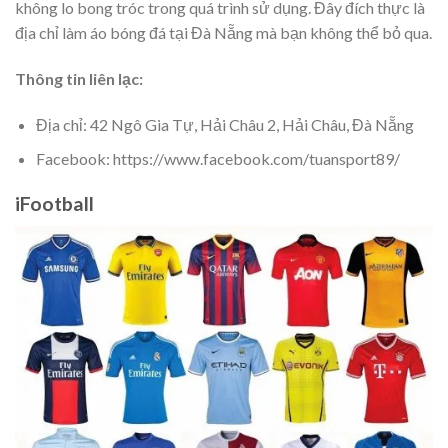
không lo bong tróc trong quá trình sử dụng. Đây đích thực là
địa chỉ làm áo bóng đá tại Đà Nẵng mà bạn không thể bỏ qua.
Thông tin liên lạc:
Địa chỉ: 42 Ngô Gia Tự, Hải Châu 2, Hải Châu, Đà Nẵng
Facebook: https://www.facebook.com/tuansport89/
iFootball