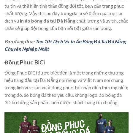
tự tin và thể hiện tinh thần đồng đội tốt, bạn cần trang phục
chất lượng. Vậy thì sau đây
bongda lu
sẽ điểm qua top các
dịch vụ
in áo bóng đá tại Đà Nẵng
chất lượng và uy tín, chắc
chắn sẽ giúp đội bóng của bạn nổi bật giữa sân bóng.
Bạn đang đọc:
Top 10+ Dịch Vụ In Áo Bóng Đá Tại Đà Nẵng
Chuyên Nghiệp Nhất
Đồng Phục BiCi
Đồng Phục BiCi được biết đến là một trong những thương
hiệu hàng đầu tại Đà Nẵng nói riêng và Việt Nam nói chung
trong lĩnh vực sản xuất đồng phục, bộ nhận diện thương hiệu;
trong đó, áo bóng đá theo yêu cầu, không logo, áo bóng đá
3D là những sản phẩm luôn được khách hàng ưa chuộng.