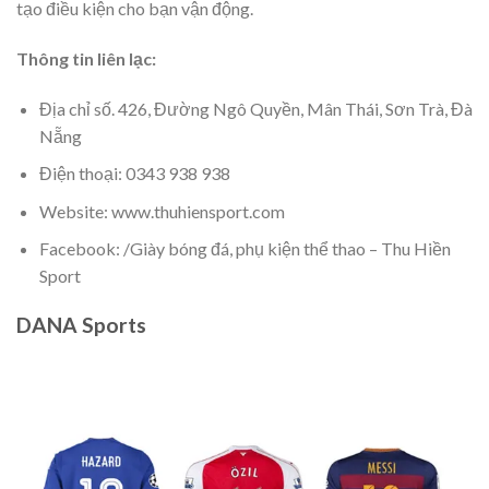
tạo điều kiện cho bạn vận động.
Thông tin liên lạc:
Địa chỉ số. 426, Đường Ngô Quyền, Mân Thái, Sơn Trà, Đà
Nẵng
Điện thoại: 0343 938 938
Website: www.thuhiensport.com
Facebook: /Giày bóng đá, phụ kiện thể thao – Thu Hiền
Sport
DANA Sports