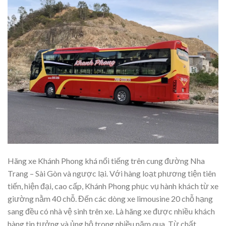
Hãng xe Khánh Phong khá nổi tiếng trên cung đường Nha
Trang – Sài Gòn và ngược lại. Với hàng loạt phương tiện tiên
tiến, hiện đại, cao cấp, Khánh Phong phục vụ hành khách từ xe
giường nằm 40 chỗ. Đến các dòng xe limousine 20 chỗ hạng
sang đều có nhà vệ sinh trên xe. Là hãng xe được nhiều khách
hàng tin tưởng và ủng hộ trong nhiều năm qua. Từ chất