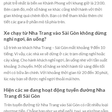
phát trễ nhất là bến xe Khánh Phong với khung giờ là 23:00.
Bên cạnh đó, một số hãng xe khác cũng khởi hành với thời
gian không quá chênh lệch. Bạn có thể tham khảo thêm chi
tiết các gara ở phần mô tả phía trên.
Xe chạy từ Nha Trang vào Sài Gòn không dừng
nghỉ ngơi, ăn uống?
Lộ trình xe khách Nha Trang – Sài Gòn mất khoảng 9 đến 10
tiếng. Vì vậy, các nhà xe sẽ dừng ở các trạm dừng nghỉ hoặc
cây xăng. Cho hành khách nghỉ ngơi, ăn uống nhẹ với tần suất
khoảng 3 chuyến. Một số hãng xe khởi hành từ sáng đến tối
mới có bữa ăn chính. Với khoảng thời gian từ 20 đến 30 phút,
lúc này bạn sẽ được nghỉ ngơi thoải mái hơn.
Hiện các xe đang hoạt động tuyến đường Nha
Trang đi Sài Gòn
Trên tuyến đường từ Nha Trang vào Sài Gòn có rất nhiều loại
phương tiện. Chẳng hạn như xe ghế ngồi, taxi, xe giường nằm