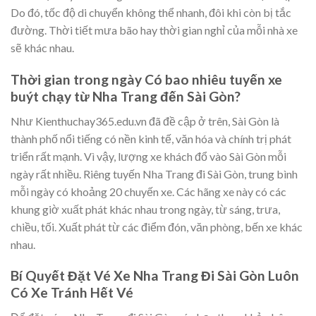
Do đó, tốc độ di chuyển không thể nhanh, đôi khi còn bị tắc
đường. Thời tiết mưa bão hay thời gian nghỉ của mỗi nhà xe
sẽ khác nhau.
Thời gian trong ngày Có bao nhiêu tuyến xe
buýt chạy từ Nha Trang đến Sài Gòn?
Như Kienthuchay365.edu.vn đã đề cập ở trên, Sài Gòn là
thành phố nổi tiếng có nền kinh tế, văn hóa và chính trị phát
triển rất mạnh. Vì vậy, lượng xe khách đổ vào Sài Gòn mỗi
ngày rất nhiều. Riêng tuyến Nha Trang đi Sài Gòn, trung bình
mỗi ngày có khoảng 20 chuyến xe. Các hãng xe này có các
khung giờ xuất phát khác nhau trong ngày, từ sáng, trưa,
chiều, tối. Xuất phát từ các điểm đón, văn phòng, bến xe khác
nhau.
Bí Quyết Đặt Vé Xe Nha Trang Đi Sài Gòn Luôn
Có Xe Tránh Hết Vé