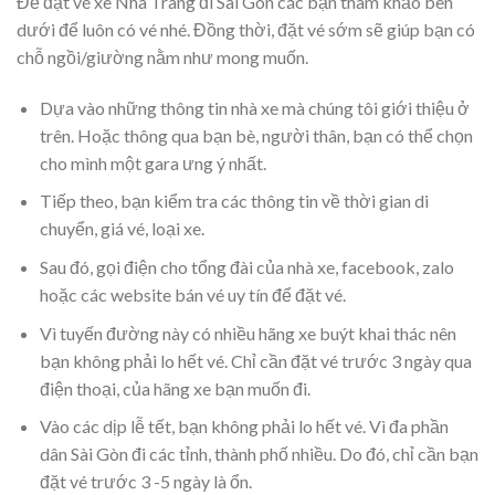
Để đặt vé xe Nha Trang đi Sài Gòn các bạn tham khảo bên
dưới để luôn có vé nhé. Đồng thời, đặt vé sớm sẽ giúp bạn có
chỗ ngồi/giường nằm như mong muốn.
Dựa vào những thông tin nhà xe mà chúng tôi giới thiệu ở
trên. Hoặc thông qua bạn bè, người thân, bạn có thể chọn
cho mình một gara ưng ý nhất.
Tiếp theo, bạn kiểm tra các thông tin về thời gian di
chuyển, giá vé, loại xe.
Sau đó, gọi điện cho tổng đài của nhà xe, facebook, zalo
hoặc các website bán vé uy tín để đặt vé.
Vì tuyến đường này có nhiều hãng xe buýt khai thác nên
bạn không phải lo hết vé. Chỉ cần đặt vé trước 3 ngày qua
điện thoại, của hãng xe bạn muốn đi.
Vào các dịp lễ tết, bạn không phải lo hết vé. Vì đa phần
dân Sài Gòn đi các tỉnh, thành phố nhiều. Do đó, chỉ cần bạn
đặt vé trước 3 -5 ngày là ổn.