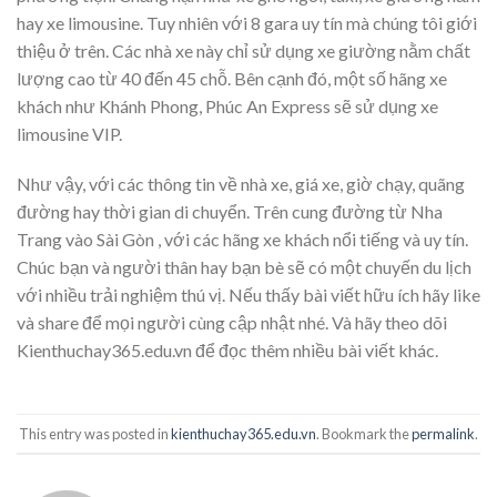
hay xe limousine. Tuy nhiên với 8 gara uy tín mà chúng tôi giới
thiệu ở trên. Các nhà xe này chỉ sử dụng xe giường nằm chất
lượng cao từ 40 đến 45 chỗ. Bên cạnh đó, một số hãng xe
khách như Khánh Phong, Phúc An Express sẽ sử dụng xe
limousine VIP.
Như vậy, với các thông tin về nhà xe, giá xe, giờ chạy, quãng
đường hay thời gian di chuyển. Trên cung đường từ Nha
Trang vào Sài Gòn , với các hãng xe khách nổi tiếng và uy tín.
Chúc bạn và người thân hay bạn bè sẽ có một chuyến du lịch
với nhiều trải nghiệm thú vị. Nếu thấy bài viết hữu ích hãy like
và share để mọi người cùng cập nhật nhé. Và hãy theo dõi
Kienthuchay365.edu.vn để đọc thêm nhiều bài viết khác.
This entry was posted in
kienthuchay365.edu.vn
. Bookmark the
permalink
.