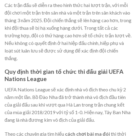
Các trận đấu sẽ diễn ra theo hình thức hai lượt trận, với mỗi
đội chơi một trận trên sân nhà và một trận trên sân khách vào
tháng 3 năm 2025. Đội chiến thắng sẽ lên hạng cao hơn, trong
khi đội thua sẽ bị hạ xuống hạng dưới. Trong tất cả các
trường hợp, đội có thứ hạng cao hơn sẽ tổ chức trận lượt về.
Nếu không có quyết định ở hai hiệp đấu chính, hiệp phụ và
loạt sút luân lưu sẽ được sử dụng để xác định đội chiến
thắng.
Quy định thời gian tổ chức thi đấu giải UEFA
Nations League
UEFA Nations League sẽ xác định nhà vô địch theo chu kỳ 2
năm một lần. Bồ Đào Nha đã trở thành nhà vô địch đầu tiên
của giải đấu sau khi vượt qua Hà Lan trong trận chung kết
của mùa giải 2018/2019 với tỷ số 1-0. Hiện nay, Tây Ban Nha
đang là nhà đương kim vô địch của giải đấu.
Theo các chuyên gia tìm hiểu
cách chơi bài ma đói
thì thời