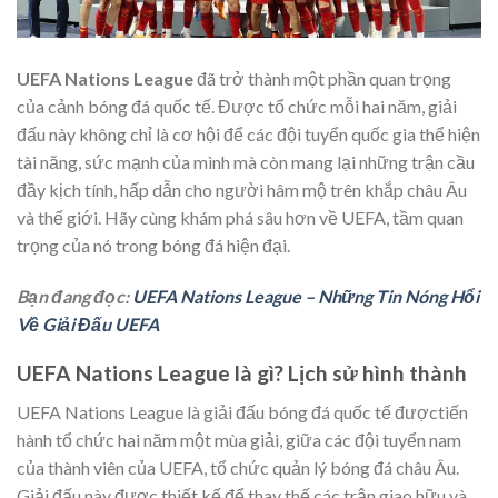
UEFA Nations League
đã trở thành một phần quan trọng
của cảnh bóng đá quốc tế. Được tổ chức mỗi hai năm, giải
đấu này không chỉ là cơ hội để các đội tuyển quốc gia thể hiện
tài năng, sức mạnh của mình mà còn mang lại những trận cầu
đầy kịch tính, hấp dẫn cho người hâm mộ trên khắp châu Âu
và thế giới. Hãy cùng khám phá sâu hơn về UEFA, tầm quan
trọng của nó trong bóng đá hiện đại.
Bạn đang đọc:
UEFA Nations League – Những Tin Nóng Hổi
Về Giải Đấu UEFA
UEFA Nations League là gì? Lịch sử hình thành
UEFA Nations League là giải đấu bóng đá quốc tế đượctiến
hành tổ chức hai năm một mùa giải, giữa các đội tuyển nam
của thành viên của UEFA, tổ chức quản lý bóng đá châu Âu.
Giải đấu này được thiết kế để thay thế các trận giao hữu và