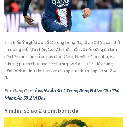
Tìm hiểu
Ý nghĩa áo số 2
trong bóng đá, số áo được các thủ
lĩnh hàng thủ lựa chọn, Có rất nhiều hậu vệ nổi tiếng đã làm
nên tên tuổi cho số áo này như: Cafu, Neville, Cordoba, v.v.
Những phẩm chất nào sẽ phù hợp với áo số 2? Hãy cùng
kênh
Vebo Link
tìm hiểu về những cầu thủ máng áo số 2 vĩ
đại
Bạn đang đọc:
Ý Nghĩa Áo Số 2 Trong Bóng Đá Và Cầu Thủ
Mang Áo Số 2 Vĩ Đại
Ý nghĩa số áo 2 trong bóng đá