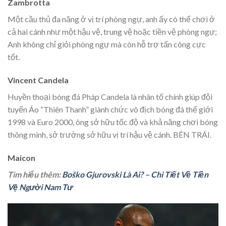
Zambrotta
Một cầu thủ đa năng ở vị trí phòng ngự, anh ấy có thể chơi ở
cả hai cánh như một hậu vệ, trung vệ hoặc tiền vệ phòng ngự;
Anh không chỉ giỏi phòng ngự mà còn hỗ trợ tấn công cực
tốt.
Vincent Candela
Huyền thoại bóng đá Pháp Candela là nhân tố chính giúp đội
tuyển Áo “Thiên Thanh” giành chức vô địch bóng đá thế giới
1998 và Euro 2000, ông sở hữu tốc độ và khả năng chơi bóng
thông minh, sở trường sở hữu vị trí hậu vệ cánh. BÊN TRÁI.
Maicon
Tìm hiểu thêm:
Boško Gjurovski Là Ai? – Chi Tiết Về Tiền
Vệ Người Nam Tư