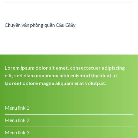
Chuyển văn phòng quận Cầu Giấy
Lorem ipsum dolor sit amet, consectetuer adipiscing
elit, sed diam nonummy nibh euismod tincidunt ut
laoreet dolore magna aliquam erat volutpat.
Menu link 1
Menu link 2
Menu link 3