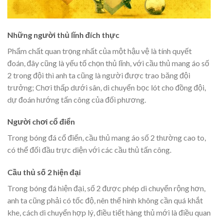
Những người thủ lĩnh đích thực
Phẩm chất quan trọng nhất của một hậu vệ là tính quyết
đoán, đây cũng là yếu tố chọn thủ lĩnh, với cầu thủ mang áo số
2 trong đội thì anh ta cũng là người được trao băng đội
trưởng; Chơi thấp dưới sân, di chuyển bọc lót cho đồng đội,
dự đoán hướng tấn công của đối phương.
Người chơi cổ điển
Trong bóng đá cổ điển, cầu thủ mang áo số 2 thường cao to,
có thể đối đầu trực diện với các cầu thủ tấn công.
Cầu thủ số 2 hiện đại
Trong bóng đá hiện đại, số 2 được phép di chuyển rộng hơn,
anh ta cũng phải có tốc độ, nên thể hình không cần quá khắt
khe, cách di chuyển hợp lý, điều tiết hàng thủ mới là điều quan