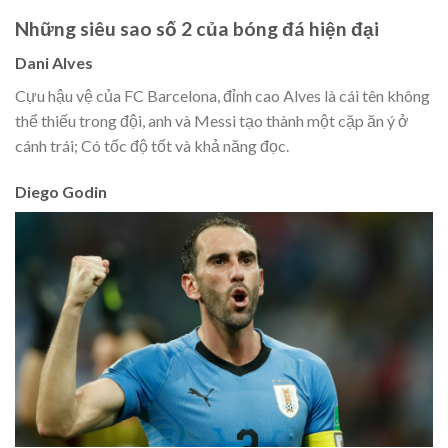
Những siêu sao số 2 của bóng đá hiện đại
Dani Alves
Cựu hậu vệ của FC Barcelona, đỉnh cao Alves là cái tên không
thể thiếu trong đội, anh và Messi tạo thành một cặp ăn ý ở
cánh trái; Có tốc độ tốt và khả năng đọc.
Diego Godin