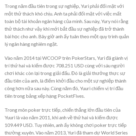
Trong năm đầu tiên trong sự nghiệp, Yuri phải đối mặt với
một thử thách khó chịu. Anh ta phải đối mặt với việc mất
toàn bộ tài khoản ngân hàng của mình. Sau này, Yury nói rằng
thử thách như vậy khi mới bắt đầu sự nghiệp đã trở thành
bài học cho anh. Bây giờ anh ấy tuân theo một quy trình quản
lý ngân hàng nghiêm ngặt.
Vào năm 2014 tại WCOOP trên PokerStars, Yuri đã giành vị
trí thứ hai và kiếm được 708.251 USD cùng với sáu người
chơi khác còn lại trong giải đấu. Đó là giải thưởng thực sự
đầu tiên của anh, là điểm khởi đầu cho một sự nghiệp thành
công hơn nữa sau này. Cùng năm đó, Yuuri chiếm vị trí đầu
tiên trong bảng xếp hạng PocketFives.
Trong môn poker trực tiếp, chiến thắng lớn đầu tiên của
Yuuri là vào năm 2011, khi anh về thứ hai và kiếm được
109.449 USD. Tuy nhiên, anh ấy không chơi poker trực tiếp
thường xuyên. Vào năm 2013, Yuri đã tham dự World Series