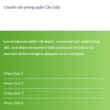
Chuyển văn phòng quận Cầu Giấy
Lorem ipsum dolor sit amet, consectetuer adipiscing
elit, sed diam nonummy nibh euismod tincidunt ut
laoreet dolore magna aliquam erat volutpat.
Menu link 1
Menu link 2
Menu link 3
Menu link 4