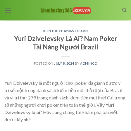
Skip
to
content
KIENTHUCHAY365.EDU.VN
Yuri Dzivelevsky Là Ai? Nam Poker
Tài Năng Người Brazil
POSTED ON
JULY 8, 2024
BY
ADMINCD
Yuri Dzivelevsky là một người chơi poker đã giành được vị
trí số một trong danh sách kiếm tiền mọi thời đại của Brazil
và vị trí thứ 279 trong danh sách kiếm tiền mọi thời đại trong
số những người chơi poker trên toàn thế giới. Vậy
Yuri
Dzivelevsky là ai
? Hãy cùng chúng tôi khám phá bài viết
dưới đây nhé.