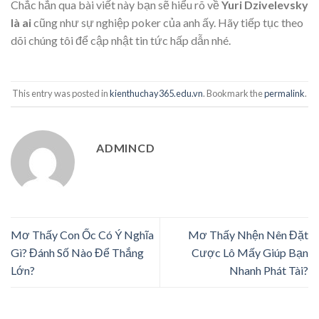
Chắc hẳn qua bài viết này bạn sẽ hiểu rõ về
Yuri Dzivelevsky
là ai
cũng như sự nghiệp poker của anh ấy. Hãy tiếp tục theo
dõi chúng tôi để cập nhật tin tức hấp dẫn nhé.
This entry was posted in
kienthuchay365.edu.vn
. Bookmark the
permalink
.
ADMINCD
Mơ Thấy Con Ốc Có Ý Nghĩa
Mơ Thấy Nhện Nên Đặt
Gì? Đánh Số Nào Để Thắng
Cược Lô Mấy Giúp Bạn
Lớn?
Nhanh Phát Tài?