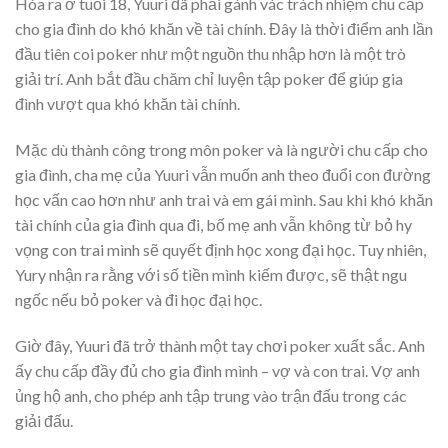
Hóa ra ở tuổi 18, Yuuri đã phải gánh vác trách nhiệm chu cấp
cho gia đình do khó khăn về tài chính. Đây là thời điểm anh lần
đầu tiên coi poker như một nguồn thu nhập hơn là một trò
giải trí. Anh bắt đầu chăm chỉ luyện tập poker để giúp gia
đình vượt qua khó khăn tài chính.
Mặc dù thành công trong môn poker và là người chu cấp cho
gia đình, cha mẹ của Yuuri vẫn muốn anh theo đuổi con đường
học vấn cao hơn như anh trai và em gái mình. Sau khi khó khăn
tài chính của gia đình qua đi, bố mẹ anh vẫn không từ bỏ hy
vọng con trai mình sẽ quyết định học xong đại học. Tuy nhiên,
Yury nhận ra rằng với số tiền mình kiếm được, sẽ thật ngu
ngốc nếu bỏ poker và đi học đại học.
Giờ đây, Yuuri đã trở thành một tay chơi poker xuất sắc. Anh
ấy chu cấp đầy đủ cho gia đình mình – vợ và con trai. Vợ anh
ủng hộ anh, cho phép anh tập trung vào trận đấu trong các
giải đấu.