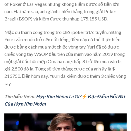
of Poker ở Las Vegas nhưng không kiếm được số tiền lớn
nào. Hai năm sau, anh giành chiến thắng trong giải Poker
Brazil (BSOP) và kiếm được thu nhập 175.155 USD.
Mặc dù thành công trong trò chơi poker trực tuyến, nhưng
Yuuri vẫn muốn trở nên nổi tiếng, điều này có thể thực hiện
được bằng cách mua một chiếc vòng tay. Yuri đã có được
chiếc vòng tay WSOP đầu tiên của mình vào năm 2019 trong
một giải đấu hỗn hợp Omaha cao/thấp 8 trở lên mua vào trị
giá 2.500 đô la. Tổng số tiền thắng cược của anh ấy là $
213750. Đến hôm nay, Yuuri đã kiếm được thêm 3 chiếc vòng
tay.
Tìm hiểu thêm:
Hợp Kim Nhôm Là Gì?
Đặc Điểm Nổi Bật
Của Hợp Kim Nhôm