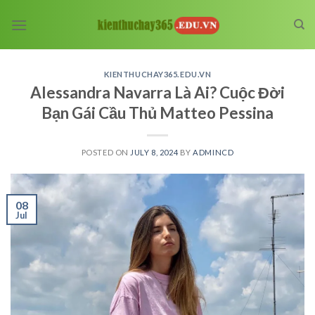
Skip
to
content
KIENTHUCHAY365.EDU.VN
Alessandra Navarra Là Ai? Cuộc Đời
Bạn Gái Cầu Thủ Matteo Pessina
POSTED ON
JULY 8, 2024
BY
ADMINCD
08
Jul