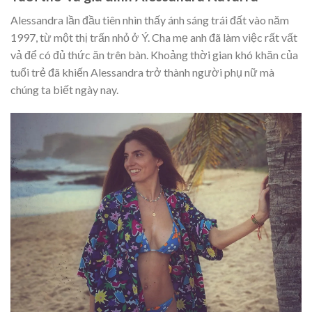
Alessandra lần đầu tiên nhìn thấy ánh sáng trái đất vào năm
1997, từ một thị trấn nhỏ ở Ý. Cha mẹ anh đã làm việc rất vất
vả để có đủ thức ăn trên bàn. Khoảng thời gian khó khăn của
tuổi trẻ đã khiến Alessandra trở thành người phụ nữ mà
chúng ta biết ngày nay.