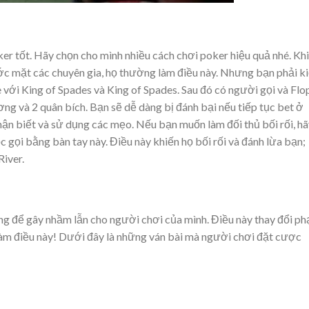
r tốt. Hãy chọn cho mình nhiều cách chơi poker hiệu quả nhé. Khi
ước mặt các chuyên gia, họ thường làm điều này. Nhưng bạn phải k
e với King of Spades và King of Spades. Sau đó có người gọi và Flo
ơng và 2 quân bích. Bạn sẽ dễ dàng bị đánh bại nếu tiếp tục bet ở
ận biết và sử dụng các mẹo. Nếu bạn muốn làm đối thủ bối rối, hã
 gọi bằng bàn tay này. Điều này khiến họ bối rối và đánh lừa bạn;
River.
g để gây nhầm lẫn cho người chơi của mình. Điều này thay đổi p
y làm điều này! Dưới đây là những ván bài mà người chơi đặt cược