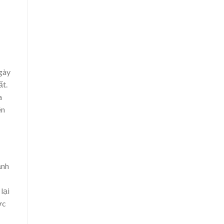
ngày
ất.
a
ên
ạnh
lại
ớc