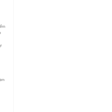
iểm
p
y
hạm