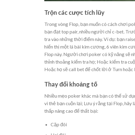
Trộn các cược tích lũy
Trong vòng Flop, bạn muốn có cách chơi poke
bạn đạt top pair, nhiều người chỉ c-bet. Tr
tra vào những thời điểm này. Ví dụ: bạn rais
hiển thị một lá bài kim cương, 6 viên kim cư
Flop này. Người chơi poker có kỹ năng sẽ nh
thỉnh thoảng kiểm tra họ; Hoặc kiểm tra cuộc
Hoặc họ sẽ call bet để chốt lời ở Turn hoặc 
Thay đổi khoảng tố
Nhiều mẹo poker khác mà bạn có thể sử dụn
vi thẻ bạn cuộn lại; Lưu ý rằng tại Flop, hã
thấp nâng cao để thất bại:
Cặp đôi
Hai đôi