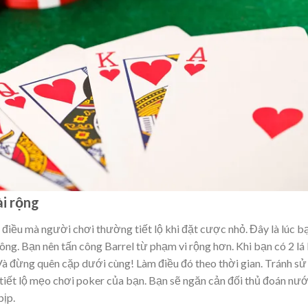
ài rộng
à điều mà người chơi thường tiết lộ khi đặt cược nhỏ. Đây là lúc b
ông. Bạn nên tấn công Barrel từ phạm vi rộng hơn. Khi bạn có 2 lá 
Và đừng quên cặp dưới cùng! Làm điều đó theo thời gian. Tránh sử
tiết lộ mẹo chơi poker của bạn. Bạn sẽ ngăn cản đối thủ đoán nư
bịp.