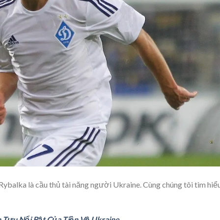
 Rybalka là cầu thủ tài năng người Ukraine. Cùng chúng tôi tìm hiể
h Tựu Nổi Bật Của Tiền Vệ Ukraine