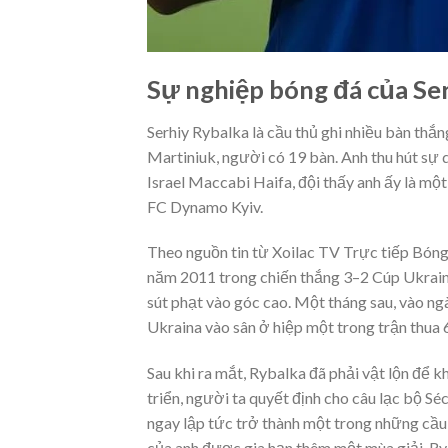
Sự nghiệp bóng đá của Se
Serhiy Rybalka là cầu thủ ghi nhiều bàn thắn
Martiniuk, người có 19 bàn. Anh thu hút sự q
Israel Maccabi Haifa, đội thấy anh ấy là một 
FC Dynamo Kyiv.
Theo nguồn tin từ Xoilac TV Trực tiếp Bóng 
năm 2011 trong chiến thắng 3–2 Cúp Ukrai
sút phạt vào góc cao. Một tháng sau, vào n
Ukraina vào sân ở hiệp một trong trận thua
Sau khi ra mắt, Rybalka đã phải vật lộn để kh
triển, người ta quyết định cho câu lạc bộ 
ngay lập tức trở thành một trong những cầ
của anh được gia hạn thêm một mùa giải. Ryb