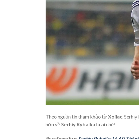
Theo nguồn tin tham khảo từ
Xoilac
, Serhiy
hơn về
Serhiy Rybalka là ai
nhé!
Bạn đang đọc:
Serhiy Rybalka Là Ai? Thàn