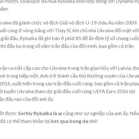
cho mượn, Sivasspor đã mua Rybalka khỏi hợp đồng với Dynamo K
năm.
kraine đã giành chức vô địch Giải vô địch U-19 châu Âu năm 2009.
uối cùng ở vòng bảng với Thụy Sĩ, khi chủ nhà Ukraine đối mặt vớ
i giải đấu, Rybalka đã ghi bàn ở phút 85 để ấn định tỷ số chung cuộ
 thi đấu ba trong số năm trận đấu của đội mình, bao gồm cả trận
ận ra mắt cấp cao cho Ukraine trong trận giao hữu với Latvia, th
h trong hiệp một. Anh trở thành cầu thủ thường xuyên của Ukrai
2016, xuất hiện trong sáu trận đấu cuối cùng, bao gồm cả trận pla
 đội tuyển Ukraina tham dự giải đấu cuối cùng UEFA Euro 2016 tại
n đấu nào của đội anh ấy.
biết được
Serhiy Rybalka là ai
cũng như sự nghiệp của anh ấy. Nếu
 đá có thể tham khảo tại
ket qua bong da
nhé!