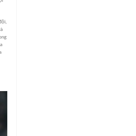
ội,
và
rong
ủa
a