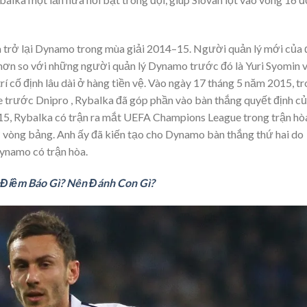
 trở lại Dynamo trong mùa giải 2014–15. Người quản lý mới của đ
u hơn so với những người quản lý Dynamo trước đó là Yuri Syomin 
trí cố định lâu dài ở hàng tiền vệ. Vào ngày 17 tháng 5 năm 2015, t
e trước Dnipro , Rybalka đã góp phần vào bàn thắng quyết định c
5, Rybalka có trận ra mắt UEFA Champions League trong trận hò
vòng bảng. Anh ấy đã kiến tạo cho Dynamo bàn thắng thứ hai do
Dynamo có trận hòa.
Điềm Báo Gì? Nên Đánh Con Gì?