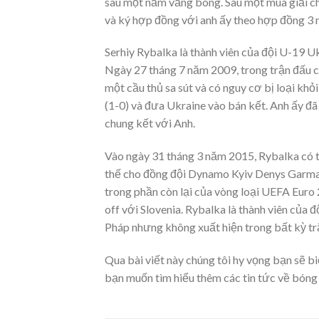
sau một năm vắng bóng. Sau một mùa giải 
và ký hợp đồng với anh ấy theo hợp đồng 3 
Serhiy Rybalka là thành viên của đội U-19 U
Ngày 27 tháng 7 năm 2009, trong trận đấu c
một cầu thủ sa sút và có nguy cơ bị loại khỏ
(1-0) và đưa Ukraine vào bán kết. Anh ấy đã
chung kết với Anh.
Vào ngày 31 tháng 3 năm 2015, Rybalka có tr
thế cho đồng đội Dynamo Kyiv Denys Garmas
trong phần còn lại của vòng loại UEFA Euro 
off với Slovenia. Rybalka là thành viên của
Pháp nhưng không xuất hiện trong bất kỳ trậ
Qua bài viết này chúng tôi hy vọng bạn sẽ 
bạn muốn tìm hiểu thêm các tin tức về bóng