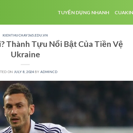
TUYỂN DỤNG NHANH
CUAKIN
KIENTHUCHAY365.EDU.VN
Ai? Thành Tựu Nổi Bật Của Tiền Vệ
Ukraine
STED ON
JULY 8, 2024
BY
ADMINCD