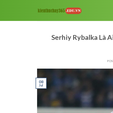
Skip
to
content
Serhiy Rybalka Là 
PO
08
Jul