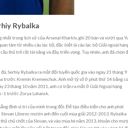
rhiy Rybalka
g nhất trong lịch sử của Arsenal Kharkiv, ghi 20 bàn và vượt qua Y
uan tâm từ nhiều câu lạc bộ, đặc biệt là câu lạc bộ Giải ngoại hạn
cầu thủ trẻ rất tài năng và đầy triển vọng. Tuy nhiên, anh đã chọn 
đá, Serhiy Rybalka ra mắt đội tuyển quốc gia vào ngày 21 tháng 9
na trước Kremin Kremenchuk. Anh mở tỷ số ở phút thứ 14 bằng c
gày 23 tháng 10 năm 2011, anh có trận ra mắt ở Giải Ngoại hạng
 6–1 trước Zorya Luhansk.
ẳng định vị trí của mình trong đội. Để tạo điều kiện cho anh phát
Séc Slovan Liberec mượn anh đến cuối mùa giải 2012-2013. Rybalka
u thủ chủ chốt của Slovan, và vào mùa hè năm 2013, khoản cho mư
alka một lần nữa nổi bật trong đội, giúp Slovan lọt vào vòng 16 đ