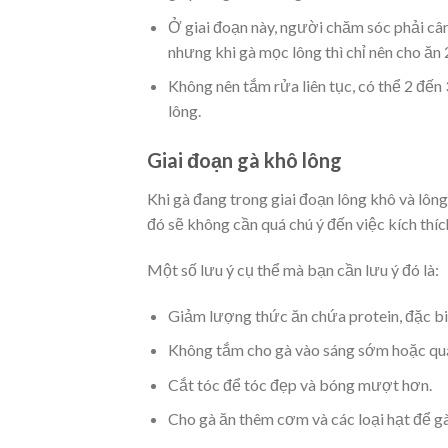
Ở giai đoạn này, người chăm sóc phải câ
nhưng khi gà mọc lông thì chỉ nên cho ăn
Không nên tắm rửa liên tục, có thể 2 đến
lông.
Giai đoạn gà khô lông
Khi gà đang trong giai đoạn lông khô và lôn
đó sẽ không cần quá chú ý đến việc kích thí
Một số lưu ý cụ thể mà bạn cần lưu ý đó là:
Giảm lượng thức ăn chứa protein, đặc bi
Không tắm cho gà vào sáng sớm hoặc q
Cắt tóc để tóc đẹp và bóng mượt hơn.
Cho gà ăn thêm cơm và các loại hạt để gà