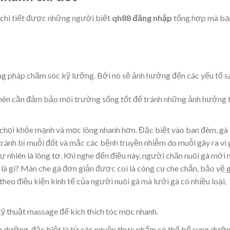
 chi tiết được những người biết
qh88 đăng nhập
tổng hợp mà bạ
ng pháp chăm sóc kỹ lưỡng. Bởi nó sẽ ảnh hưởng đến các yếu tố s
ệ nên cần đảm bảo môi trường sống tốt để tránh những ảnh hưởng 
 chọi khỏe mạnh và mọc lông nhanh hơn. Đặc biệt vào ban đêm, gà
ránh bị muỗi đốt và mắc các bệnh truyền nhiễm do muỗi gây ra vì g
 nhiên là lông tơ. Khi nghe đến điều này, người chăn nuôi gà mới 
 là gì? Màn che gà đơn giản được coi là công cụ che chắn, bảo vệ 
heo điều kiện kinh tế của người nuôi gà mà lưới gà có nhiều loại,
kỹ thuật massage để kích thích tóc mọc nhanh.
 dưỡng, đặc biệt là từ các nguồn thực phẩm có thể bổ sung dưỡ