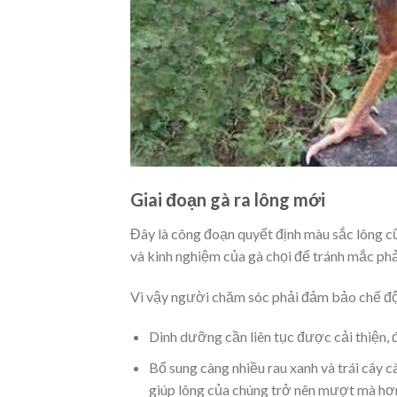
Giai đoạn gà ra lông mới
Đây là công đoạn quyết định màu sắc lông cũ
và kinh nghiệm của gà chọi để tránh mắc phả
Vì vậy người chăm sóc phải đảm bảo chế độ
Dinh dưỡng cần liên tục được cải thiện, 
Bổ sung càng nhiều rau xanh và trái cây c
giúp lông của chúng trở nên mượt mà hơ