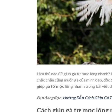
Làm thế nào để giúp gà tơ mọc lông nhanh? L
chắc chắn cũng muốn gà của mình đẹp, độc đ
giúp gà tơ mọc lông nhanh
trong bài viết 
Bạn đang đọc:
Hướng Dẫn Cách Giúp Gà T
Cách giúp gà tơ mọc lông n