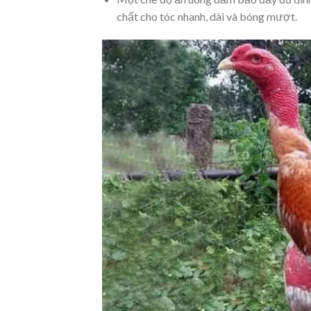
chất cho tóc nhanh, dài và bóng mượt.