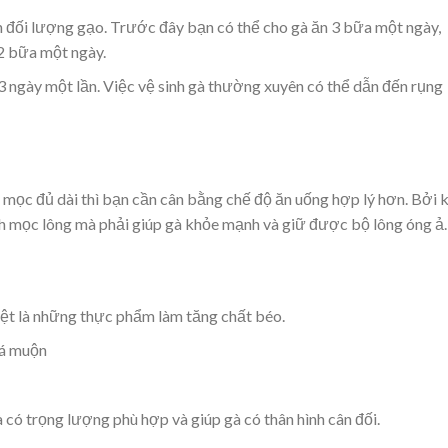
n đối lượng gạo. Trước đây bạn có thể cho gà ăn 3 bữa một ngày,
 2 bữa một ngày.
 3 ngày một lần. Việc vệ sinh gà thường xuyên có thể dẫn đến rụng
g mọc đủ dài thì bạn cần cân bằng chế độ ăn uống hợp lý hơn. Bởi k
ch mọc lông mà phải giúp gà khỏe mạnh và giữ được bộ lông óng ả.
ệt là những thực phẩm làm tăng chất béo.
uá muộn
 có trọng lượng phù hợp và giúp gà có thân hình cân đối.