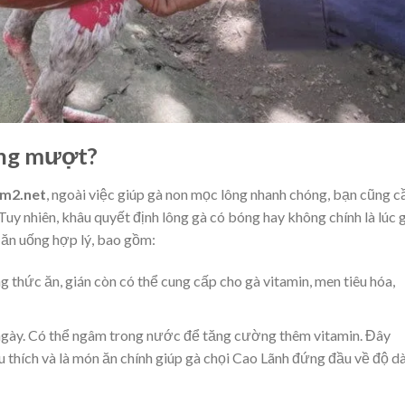
óng mượt?
m2.net
, ngoài việc giúp gà non mọc lông nhanh chóng, bạn cũng c
uy nhiên, khâu quyết định lông gà có bóng hay không chính là lúc 
ộ ăn uống hợp lý, bao gồm:
 thức ăn, gián còn có thể cung cấp cho gà vitamin, men tiêu hóa,
ngày. Có thể ngâm trong nước để tăng cường thêm vitamin. Đây
 thích và là món ăn chính giúp gà chọi Cao Lãnh đứng đầu về độ d