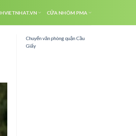
HVIETNHAT.VN
CỬA NHÔM PMA
Chuyển văn phòng quận Cầu
Giấy