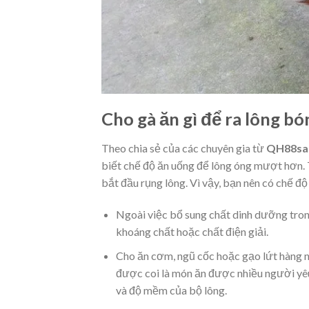
Cho gà ăn gì để ra lông b
Theo chia sẻ của các chuyên gia từ
QH88sa
biết chế độ ăn uống để lông óng mượt hơn. T
bắt đầu rụng lông. Vì vậy, bạn nên có chế đ
Ngoài việc bổ sung chất dinh dưỡng trong
khoáng chất hoặc chất điện giải.
Cho ăn cơm, ngũ cốc hoặc gạo lứt hàng 
được coi là món ăn được nhiều người yêu
và độ mềm của bộ lông.