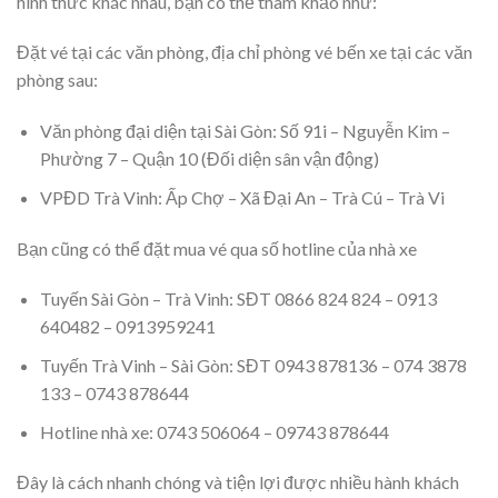
hình thức khác nhau, bạn có thể tham khảo như:
Đặt vé tại các văn phòng, địa chỉ phòng vé bến xe tại các văn
phòng sau:
Văn phòng đại diện tại Sài Gòn: Số 91i – Nguyễn Kim –
Phường 7 – Quận 10 (Đối diện sân vận động)
VPĐD Trà Vinh: Ấp Chợ – Xã Đại An – Trà Cú – Trà Vi
Bạn cũng có thể đặt mua vé qua số hotline của nhà xe
Tuyến Sài Gòn – Trà Vinh: SĐT 0866 824 824 – 0913
640482 – 0913959241
Tuyến Trà Vinh – Sài Gòn: SĐT 0943 878136 – 074 3878
133 – 0743 878644
Hotline nhà xe: 0743 506064 – 09743 878644
Đây là cách nhanh chóng và tiện lợi được nhiều hành khách