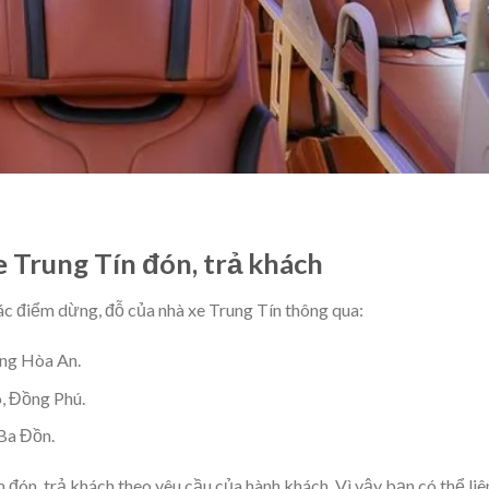
xe Trung Tín đón, trả khách
ác điểm dừng, đỗ của nhà xe Trung Tín thông qua:
ờng Hòa An.
, Đồng Phú.
 Ba Đồn.
 đón, trả khách theo yêu cầu của hành khách. Vì vậy bạn có thể liê