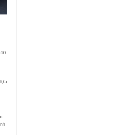
 40
 lựa
ăn
ình