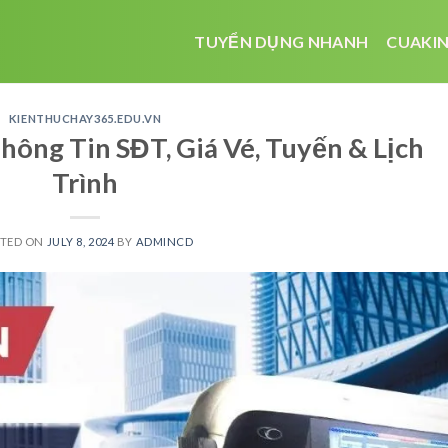
TUYỂN DỤNG NHANH
CUAKIN
KIENTHUCHAY365.EDU.VN
hông Tin SĐT, Giá Vé, Tuyến & Lịch
Trình
STED ON
JULY 8, 2024
BY
ADMINCD