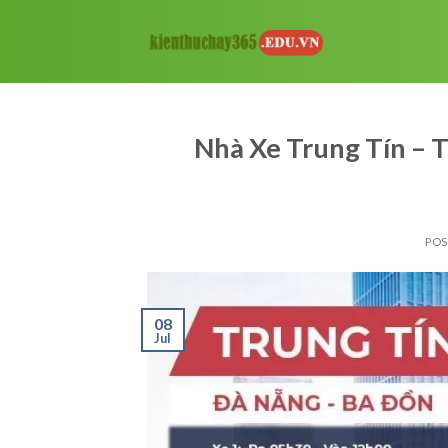
Skip
to
content
Nhà Xe Trung Tín – T
PO
08
Jul