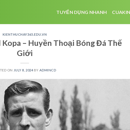
TUYỂN DỤNG NHANH
CUAKIN
KIENTHUCHAY365.EDU.VN
 Kopa – Huyền Thoại Bóng Đá Thế
Giới
STED ON
JULY 8, 2024
BY
ADMINCD