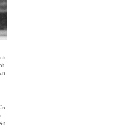
Anh
nh
vận
iản
n
yền