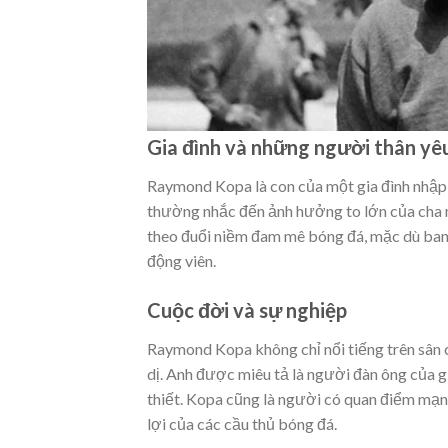
Gia đình và những người thân yê
Raymond Kopa là con của một gia đình nhập c
thường nhắc đến ảnh hưởng to lớn của cha m
theo đuổi niềm đam mê bóng đá, mặc dù ban 
động viên.
Cuộc đời và sự nghiệp
Raymond Kopa không chỉ nổi tiếng trên sân c
dị. Anh được miêu tả là người đàn ông của gi
thiết. Kopa cũng là người có quan điểm mạn
lợi của các cầu thủ bóng đá.