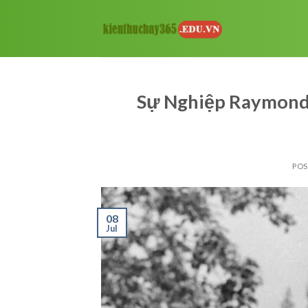
Skip
to
content
Sự Nghiệp Raymond
PO
08
Jul