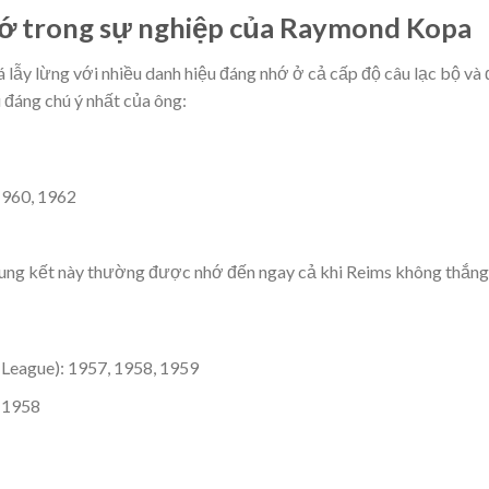
ớ trong sự nghiệp của Raymond Kopa
ẫy lừng với nhiều danh hiệu đáng nhớ ở cả cấp độ câu lạc bộ và 
 đáng chú ý nhất của ông:
 1960, 1962
hung kết này thường được nhớ đến ngay cả khi Reims không thắng
League): 1957, 1958, 1959
, 1958