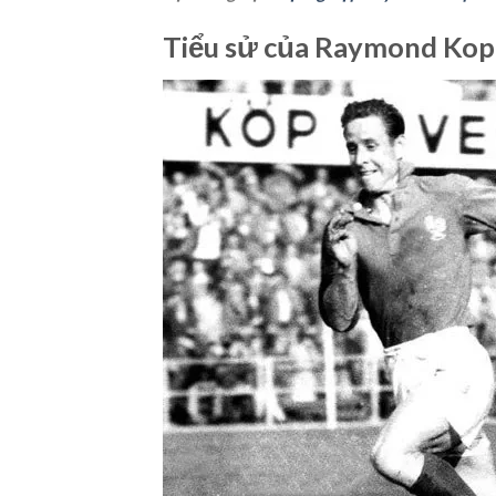
Tiểu sử của Raymond Kop