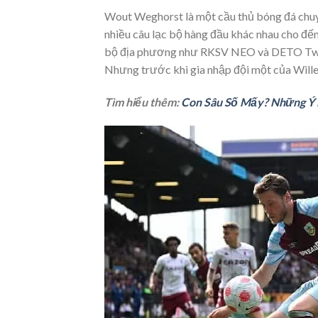
Wout Weghorst là một cầu thủ bóng đá chuy
nhiều câu lạc bộ hàng đầu khác nhau cho đến
bộ địa phương như RKSV NEO và DETO Twente
Nhưng trước khi gia nhập đội một của Willem
Tìm hiểu thêm:
Con Sâu Số Mấy? Những Ý 