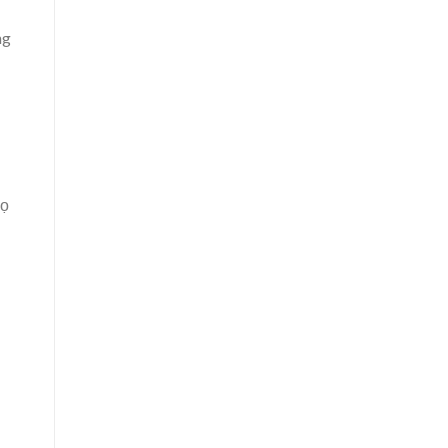
ng
Họ