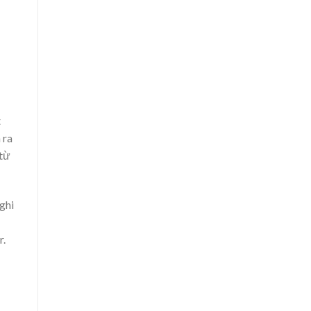
t
 ra
 từ
ghi
r.