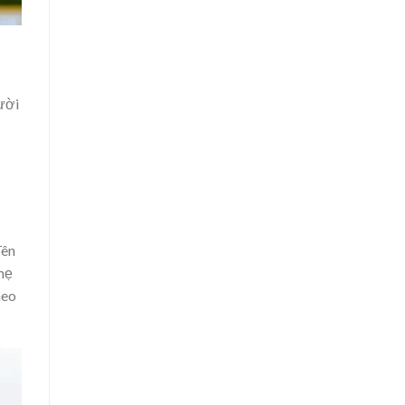
ười
Tên
mẹ
heo