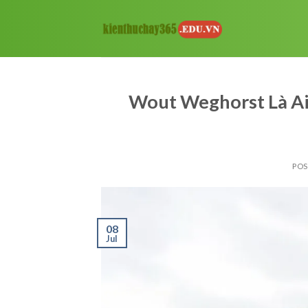
Skip
to
content
Wout Weghorst Là Ai
PO
08
Jul