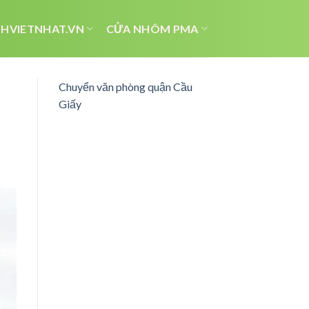
HVIETNHAT.VN
CỬA NHÔM PMA
Chuyển văn phòng quận Cầu
Giấy