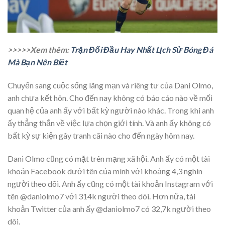
>>>>>Xem thêm:
Trận Đối Đầu Hay Nhất Lịch Sử Bóng Đá
Mà Bạn Nên Biết
Chuyển sang cuộc sống lãng mạn và riêng tư của Dani Olmo,
anh chưa kết hôn. Cho đến nay không có báo cáo nào về mối
quan hệ của anh ấy với bất kỳ người nào khác. Trong khi anh
ấy thẳng thắn về việc lựa chọn giới tính. Và anh ấy không có
bất kỳ sự kiện gây tranh cãi nào cho đến ngày hôm nay.
Dani Olmo cũng có mặt trên mạng xã hội. Anh ấy có một tài
khoản Facebook dưới tên của mình với khoảng 4,3 nghìn
người theo dõi. Anh ấy cũng có một tài khoản Instagram với
tên @daniolmo7 với 314k người theo dõi. Hơn nữa, tài
khoản Twitter của anh ấy @daniolmo7 có 32,7k người theo
dõi.