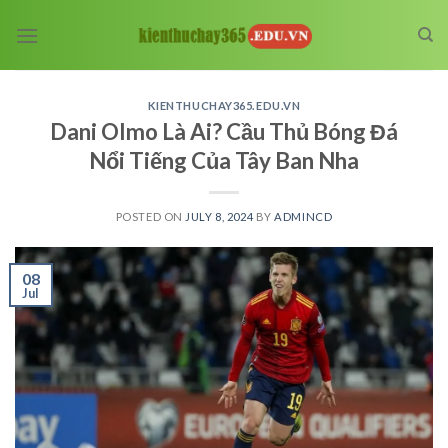
Skip
to
content
KIENTHUCHAY365.EDU.VN
Dani Olmo Là Ai? Cầu Thủ Bóng Đá
Nổi Tiếng Của Tây Ban Nha
POSTED ON
JULY 8, 2024
BY
ADMINCD
08
Jul