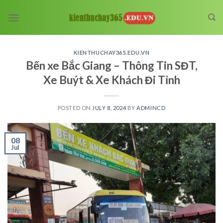
Skip
to
content
KIENTHUCHAY365.EDU.VN
Bến xe Bắc Giang – Thông Tin SĐT,
Xe Buýt & Xe Khách Đi Tỉnh
POSTED ON
JULY 8, 2024
BY
ADMINCD
08
Jul