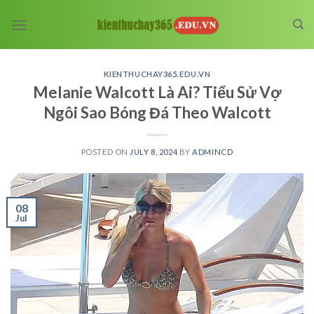
Skip
to
content
KIENTHUCHAY365.EDU.VN
Melanie Walcott Là Ai? Tiểu Sử Vợ
Ngôi Sao Bóng Đá Theo Walcott
POSTED ON
JULY 8, 2024
BY
ADMINCD
08
Jul