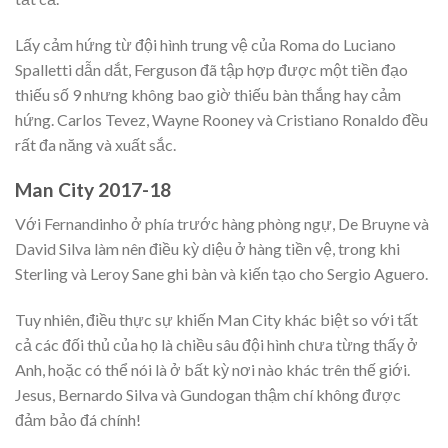
Lấy cảm hứng từ đội hình trung vệ của Roma do Luciano
Spalletti dẫn dắt, Ferguson đã tập hợp được một tiền đạo
thiếu số 9 nhưng không bao giờ thiếu bàn thắng hay cảm
hứng. Carlos Tevez, Wayne Rooney và Cristiano Ronaldo đều
rất đa năng và xuất sắc.
Man City 2017-18
Với Fernandinho ở phía trước hàng phòng ngự, De Bruyne và
David Silva làm nên điều kỳ diệu ở hàng tiền vệ, trong khi
Sterling và Leroy Sane ghi bàn và kiến tạo cho Sergio Aguero.
Tuy nhiên, điều thực sự khiến Man City khác biệt so với tất
cả các đối thủ của họ là chiều sâu đội hình chưa từng thấy ở
Anh, hoặc có thể nói là ở bất kỳ nơi nào khác trên thế giới.
Jesus, Bernardo Silva và Gundogan thậm chí không được
đảm bảo đá chính!