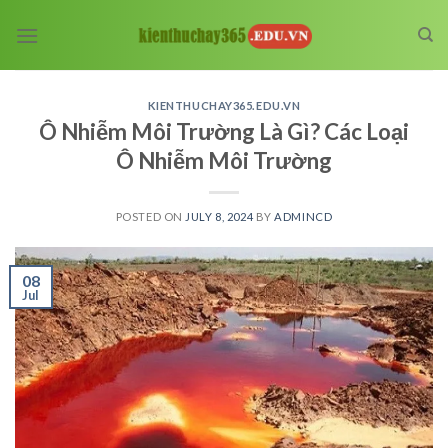
Skip
to
content
KIENTHUCHAY365.EDU.VN
Ô Nhiễm Môi Trường Là Gì? Các Loại
Ô Nhiễm Môi Trường
POSTED ON
JULY 8, 2024
BY
ADMINCD
08
Jul