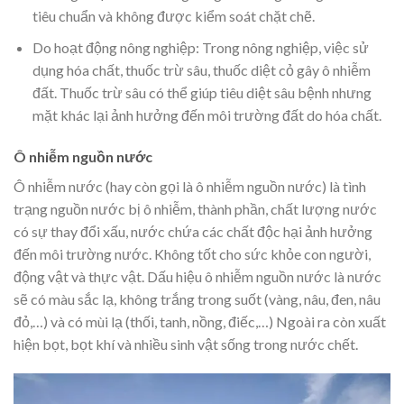
tiêu chuẩn và không được kiểm soát chặt chẽ.
Do hoạt động nông nghiệp: Trong nông nghiệp, việc sử
dụng hóa chất, thuốc trừ sâu, thuốc diệt cỏ gây ô nhiễm
đất. Thuốc trừ sâu có thể giúp tiêu diệt sâu bệnh nhưng
mặt khác lại ảnh hưởng đến môi trường đất do hóa chất.
Ô nhiễm nguồn nước
Ô nhiễm nước (hay còn gọi là ô nhiễm nguồn nước) là tình
trạng nguồn nước bị ô nhiễm, thành phần, chất lượng nước
có sự thay đổi xấu, nước chứa các chất độc hại ảnh hưởng
đến môi trường nước. Không tốt cho sức khỏe con người,
động vật và thực vật. Dấu hiệu ô nhiễm nguồn nước là nước
sẽ có màu sắc lạ, không trắng trong suốt (vàng, nâu, đen, nâu
đỏ,…) và có mùi lạ (thối, tanh, nồng, điếc,…) Ngoài ra còn xuất
hiện bọt, bọt khí và nhiều sinh vật sống trong nước chết.