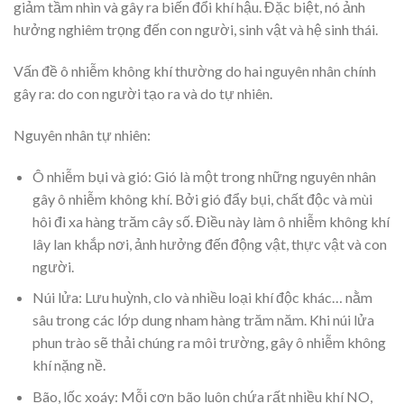
giảm tầm nhìn và gây ra biến đổi khí hậu. Đặc biệt, nó ảnh
hưởng nghiêm trọng đến con người, sinh vật và hệ sinh thái.
Vấn đề ô nhiễm không khí thường do hai nguyên nhân chính
gây ra: do con người tạo ra và do tự nhiên.
Nguyên nhân tự nhiên:
Ô nhiễm bụi và gió: Gió là một trong những nguyên nhân
gây ô nhiễm không khí. Bởi gió đẩy bụi, chất độc và mùi
hôi đi xa hàng trăm cây số. Điều này làm ô nhiễm không khí
lây lan khắp nơi, ảnh hưởng đến động vật, thực vật và con
người.
Núi lửa: Lưu huỳnh, clo và nhiều loại khí độc khác… nằm
sâu trong các lớp dung nham hàng trăm năm. Khi núi lửa
phun trào sẽ thải chúng ra môi trường, gây ô nhiễm không
khí nặng nề.
Bão, lốc xoáy: Mỗi cơn bão luôn chứa rất nhiều khí NO,