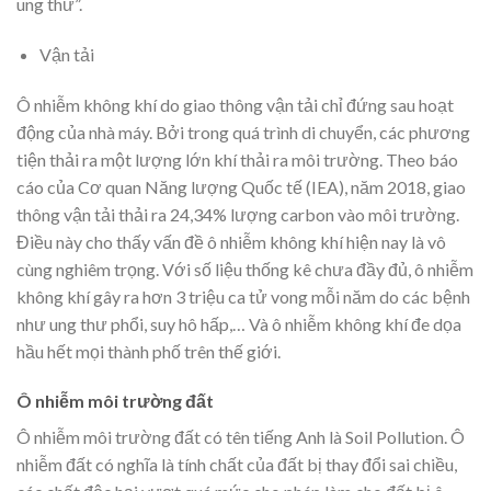
ung thư”.
Vận tải
Ô nhiễm không khí do giao thông vận tải chỉ đứng sau hoạt
động của nhà máy. Bởi trong quá trình di chuyển, các phương
tiện thải ra một lượng lớn khí thải ra môi trường. Theo báo
cáo của Cơ quan Năng lượng Quốc tế (IEA), năm 2018, giao
thông vận tải thải ra 24,34% lượng carbon vào môi trường.
Điều này cho thấy vấn đề ô nhiễm không khí hiện nay là vô
cùng nghiêm trọng. Với số liệu thống kê chưa đầy đủ, ô nhiễm
không khí gây ra hơn 3 triệu ca tử vong mỗi năm do các bệnh
như ung thư phổi, suy hô hấp,… Và ô nhiễm không khí đe dọa
hầu hết mọi thành phố trên thế giới.
Ô nhiễm môi trường đất
Ô nhiễm môi trường đất có tên tiếng Anh là Soil Pollution. Ô
nhiễm đất có nghĩa là tính chất của đất bị thay đổi sai chiều,