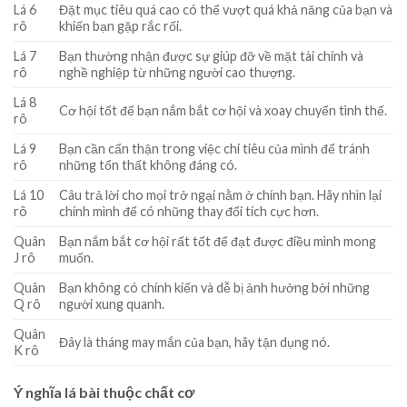
Lá 6
Đặt mục tiêu quá cao có thể vượt quá khả năng của bạn và
rô
khiến bạn gặp rắc rối.
Lá 7
Bạn thường nhận được sự giúp đỡ về mặt tài chính và
rô
nghề nghiệp từ những người cao thượng.
Lá 8
Cơ hội tốt để bạn nắm bắt cơ hội và xoay chuyển tình thế.
rô
Lá 9
Bạn cần cẩn thận trong việc chi tiêu của mình để tránh
rô
những tổn thất không đáng có.
Lá 10
Câu trả lời cho mọi trở ngại nằm ở chính bạn. Hãy nhìn lại
rô
chính mình để có những thay đổi tích cực hơn.
Quân
Bạn nắm bắt cơ hội rất tốt để đạt được điều mình mong
J rô
muốn.
Quân
Bạn không có chính kiến và dễ bị ảnh hưởng bởi những
Q rô
người xung quanh.
Quân
Đây là tháng may mắn của bạn, hãy tận dụng nó.
K rô
Ý nghĩa lá bài thuộc chất cơ