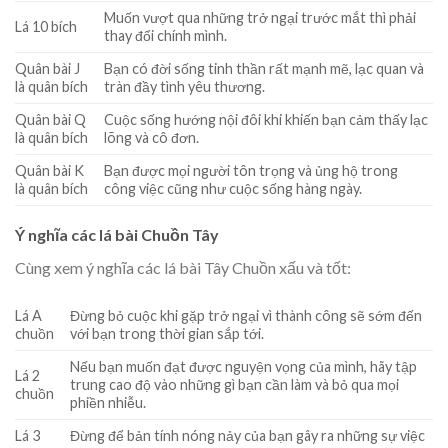
Muốn vượt qua những trở ngại trước mắt thì phải
Lá 10 bích
thay đổi chính mình.
Quân bài J
Bạn có đời sống tinh thần rất mạnh mẽ, lạc quan và
là quân bích
tràn đầy tình yêu thương.
Quân bài Q
Cuộc sống hướng nội đôi khi khiến bạn cảm thấy lạc
là quân bích
lõng và cô đơn.
Quân bài K
Bạn được mọi người tôn trọng và ủng hộ trong
là quân bích
công việc cũng như cuộc sống hàng ngày.
Ý nghĩa các lá bài Chuồn Tây
Cùng xem ý nghĩa các lá bài Tây Chuồn xấu và tốt:
Lá A
Đừng bỏ cuộc khi gặp trở ngại vì thành công sẽ sớm đến
chuồn
với bạn trong thời gian sắp tới.
Nếu bạn muốn đạt được nguyện vọng của mình, hãy tập
Lá 2
trung cao độ vào những gì bạn cần làm và bỏ qua mọi
chuồn
phiền nhiễu.
Lá 3
Đừng để bản tính nóng nảy của bạn gây ra những sự việc