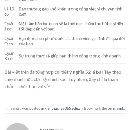
Lá 10
Bạn thường gặp khó khăn trong công việc vì chuyện tình
cơ
cảm.
Quân
Một tâm hồn lạc quan sẽ là thỏi nam châm thu hút mọi điều
J cơ
tốt đẹp đến với bạn.
Quân
Bạn được ban phước bởi các thành viên gia đình đã qua đời
Q cơ
của bạn.
Quân
Sự trung thực sẽ giúp bạn thành công trong kinh doanh.
K cơ
Bài viết trên đã tổng hợp chi tiết
ý nghĩa 52 lá bài Tây
theo
chiêm tinh học cực kỳ chính xác. Tuy nhiên, đây chỉ là tham
khảo – chúc bạn vui vẻ!
This entry was posted in
kienthuchay365.edu.vn
. Bookmark the
permalink
.