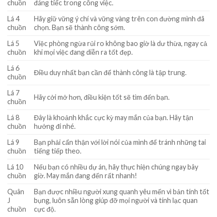
chuồn
đáng tiếc trong công việc.
Lá 4
Hãy giữ vững ý chí và vững vàng trên con đường mình đã
chuồn
chọn. Bạn sẽ thành công sớm.
Lá 5
Việc phòng ngừa rủi ro không bao giờ là dư thừa, ngay cả
chuồn
khi mọi việc đang diễn ra tốt đẹp.
Lá 6
Điều duy nhất bạn cần để thành công là tập trung.
chuồn
Lá 7
Hãy cởi mở hơn, điều kiện tốt sẽ tìm đến bạn.
chuồn
Lá 8
Đây là khoảnh khắc cực kỳ may mắn của bạn. Hãy tận
chuồn
hưởng đi nhé.
Lá 9
Bạn phải cẩn thận với lời nói của mình để tránh những tai
chuồn
tiếng tiếp theo.
Lá 10
Nếu bạn có nhiều dự án, hãy thực hiện chúng ngay bây
chuồn
giờ. May mắn đang đến rất nhanh!
Quân
Bạn được nhiều người xung quanh yêu mến vì bản tính tốt
J
bụng, luôn sẵn lòng giúp đỡ mọi người và tính lạc quan
chuồn
cực độ.