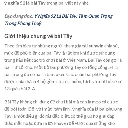
ý nghĩa 52 lá bài Tây
trong bài viết này nhé.
Bạn đang đọc:
Ý Nghĩa 52 Lá Bài Tây: Tầm Quan Trọng
Trong Phong Thuỷ
Giới thiệu chung về bài Tây
Theo tìm hiểu từ những người tham gia
tải sunwin
chia sẻ,
mức độ phổ biến của bài Tây là rất lớn khi được sử dụng
trong hầu hết các trò chơi bài ở Việt Nam. Bài Tây còn gọi là
bài Tứ Lộ Kho. Một bộ bài phương Tây có tổng cộng 54 lá
bài, trong đó có hai lá bài Joker. Các quân bài phương Tây
được chia thành 4 bộ gồm cơ, rô, chuồn, bích và mỗi bộ sẽ có
13 quân bài 2-A.
Bài Tây không chỉ dùng để chơi bài mà còn là mẹo cá cược
để bói toán. Đối với mặt “tâm linh”, ý nghĩa của lá bài phương
Tây là một điều gì đó rất đặc biệt, có thể giúp họ giải đáp
thắc mắc hoặc đưa ra lời khuyên để vượt qua những khó