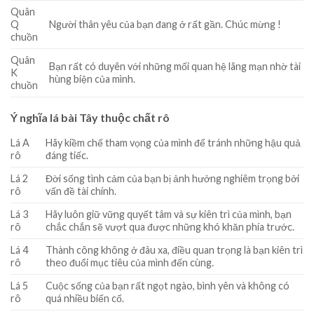
Quân
Q
Người thân yêu của bạn đang ở rất gần. Chúc mừng !
chuồn
Quân
Bạn rất có duyên với những mối quan hệ lãng mạn nhờ tài
K
hùng biện của mình.
chuồn
Ý nghĩa lá bài Tây thuộc chất rô
Lá A
Hãy kiềm chế tham vọng của mình để tránh những hậu quả
rô
đáng tiếc.
Lá 2
Đời sống tình cảm của bạn bị ảnh hưởng nghiêm trọng bởi
rô
vấn đề tài chính.
Lá 3
Hãy luôn giữ vững quyết tâm và sự kiên trì của mình, bạn
rô
chắc chắn sẽ vượt qua được những khó khăn phía trước.
Lá 4
Thành công không ở đâu xa, điều quan trọng là bạn kiên trì
rô
theo đuổi mục tiêu của mình đến cùng.
Lá 5
Cuộc sống của bạn rất ngọt ngào, bình yên và không có
rô
quá nhiều biến cố.