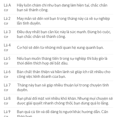
Lá A
Hãy luôn chăm chỉ như bạn đang làm hiện tại, chắc chắn
cơ
bạn sẽ thành công.
Lá 2
May mắn sẽ đến với bạn trong tháng này cả về sự nghiệp
cơ
lẫn tình duyên.
Lá 3
Điều duy nhất bạn cần lúc này là sức mạnh. Đừng bỏ cuộc,
cơ
bạn chắc chắn sẽ thành công.
Lá 4
Cơ hội sẽ đến từ những mối quan hệ xung quanh bạn.
cơ
Lá 5
Nếu bạn muốn thăng tiến trong sự nghiệp thì bây giờ là
cơ
thời điểm thích hợp để bắt đầu.
Lá 6
Bản chất thân thiện và hiền lành sẽ giúp ích rất nhiều cho
cơ
công việc kinh doanh của bạn.
Lá 7
Tháng này bạn sẽ gặp nhiều thuận lợi trong chuyện tình
cơ
duyên.
Lá 8
Bạn phải đối mặt với nhiều khó khăn. Nhưng mọi chuyện sẽ
cơ
được giải quyết nhanh chóng thôi, bạn đừng quá lo lắng.
Lá 9
Bạn quá cả tin và dễ dàng bị người khác hướng dẫn. Cẩn
cơ
thận hơn.