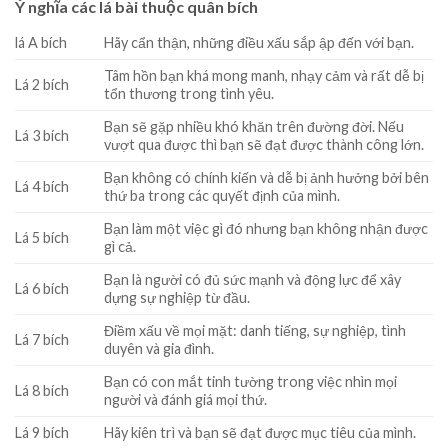
Ý nghĩa các lá bài thuộc quân bích
lá A bích
Hãy cẩn thận, những điều xấu sắp ập đến với bạn.
Tâm hồn bạn khá mong manh, nhạy cảm và rất dễ bị
Lá 2 bích
tổn thương trong tình yêu.
Bạn sẽ gặp nhiều khó khăn trên đường đời. Nếu
Lá 3 bích
vượt qua được thì bạn sẽ đạt được thành công lớn.
Bạn không có chính kiến và dễ bị ảnh hưởng bởi bên
Lá 4 bích
thứ ba trong các quyết định của mình.
Bạn làm một việc gì đó nhưng bạn không nhận được
Lá 5 bích
gì cả.
Bạn là người có đủ sức mạnh và động lực để xây
Lá 6 bích
dựng sự nghiệp từ đầu.
Điềm xấu về mọi mặt: danh tiếng, sự nghiệp, tình
Lá 7 bích
duyên và gia đình.
Bạn có con mắt tinh tường trong việc nhìn mọi
Lá 8 bích
người và đánh giá mọi thứ.
Lá 9 bích
Hãy kiên trì và bạn sẽ đạt được mục tiêu của mình.